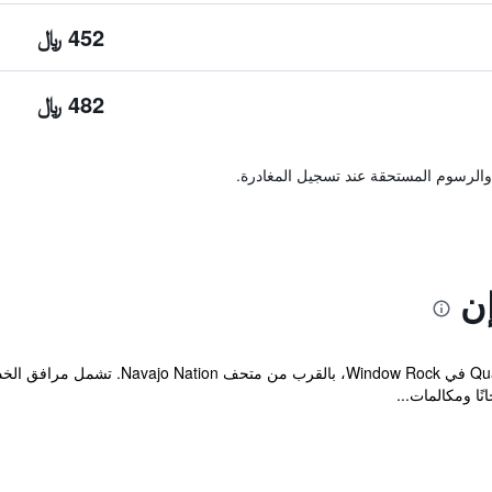
452 ﷼
482 ﷼
والرسوم المستحقة عند تسجيل المغادرة.
ن
يقع فندق Quality Inn Navajo Nation Capital
ًا ومكالمات...