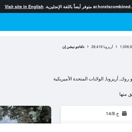
ar.hotelscombined
متوفر أيضاً باللغة الإنجليزية.
Visit site in English
1,006,
أريزونا
28,419
نافاجو نيشن إن
ج 14/8