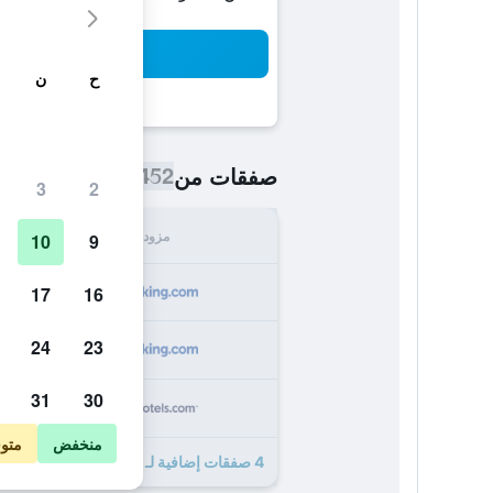
بح
ح
ن
452 ﷼
صفقات من
/
أرخص سعر اللي
3
2
مزود
الإجما
10
9
452
17
16
24
23
452
31
30
482
منخفض
متو
4 صفقات إضافية لـ نافاجو نيشن إن