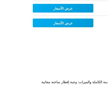
عرض الأسعار
عرض الأسعار
 في Window Rock، بالقرب من متحف Navajo Nation. تشمل مرافق الخدمة الكاملة والميزات: وجبة إفطار ساخنة مجانية