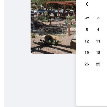
ج
س
5
4
12
11
1/12
آخر
19
18
26
25