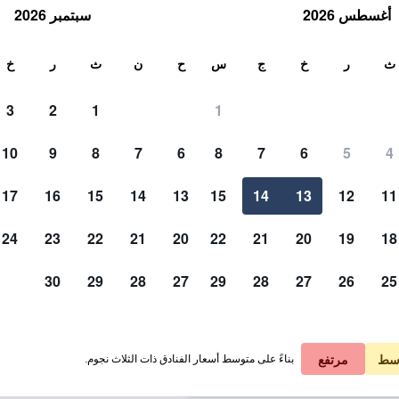
أغسطس 2026
سبتمبر 2026
ث
ث
ر
خ
ج
س
ح
ن
ث
ر
خ
3
2
1
1
لة الواحدة
10
9
8
7
6
8
7
6
5
4
آخر
لي في الليلة
17
16
15
14
13
15
14
13
12
11
 ﷼
عرض الصفقة
24
23
22
21
20
22
21
20
19
18
30
29
28
27
29
28
27
26
25
صور لـ نافاجو نيشن إن
 ﷼
عرض الصفقة
 ﷼
عرض الصفقة
سط
مرتفع
بناءً على متوسط أسعار الفنادق ذات الثلاث نجوم.