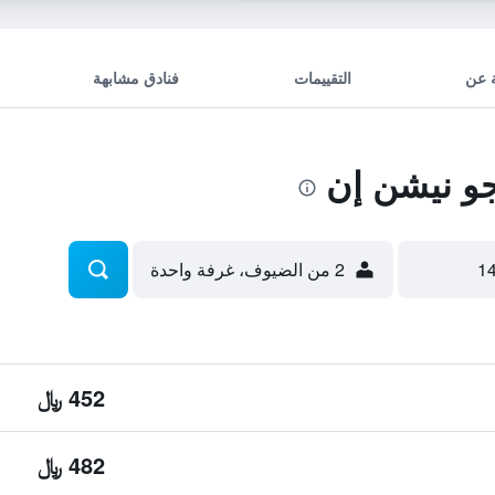
 عن
التقييمات
فنادق مشابهة
و نيشن إن
2 من الضيوف، غرفة واحدة
452 ﷼
482 ﷼