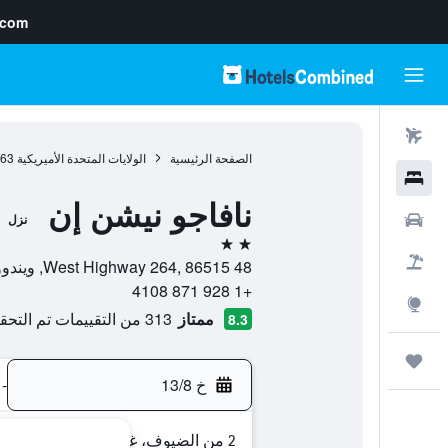
.com
رحلات طيران
الصفحة الرئيسية
الولايات المتحدة الأميريكية
963
فنادق
نافاجو نيشن إن
سيارات
نزل
2 نجمتين
حزم العروض
48 West Highway 264, 86515, ويندوو روك, أريزونا, الولايات المتحدة الأميريكية
+1 928 871 4108
استكشاف
ممتاز
313 من التقييمات تم التحقق منها
8.3
رحلات
خ 13/8
-
2 من الضيوف، غرفة واحدة