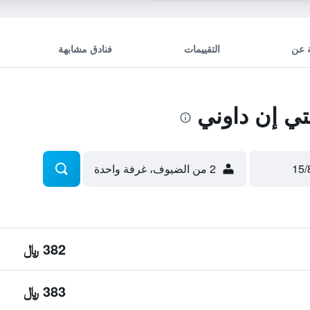
 عن
التقييمات
فنادق مشابهة
ي إن داوني
2 من الضيوف، غرفة واحدة
382 ﷼
383 ﷼