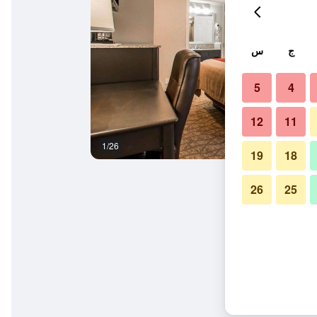
ج
س
5
4
12
11
1/26
بوفيه
19
18
26
25