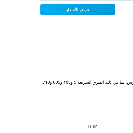
عرض الأسعار
يقع Quality Inn Downey في قلب Downey وعلى بعد دقائق فقط من العديد من الطرق السريعة الرئيسية في لوس أنجلوس، بما في ذلك الطرق السريعة 5 و105 و605 و710.
11:00