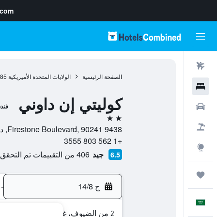
.com
رحلات طيران
الصفحة الرئيسية
الولايات المتحدة الأميريكية
985
فنادق
كوليتي إن داوني
سيارات
فند
2 نجمتين
حزم العروض
9438 Firestone Boulevard, 90241, دوني, كاليفورنيا, الولايات المتحدة الأميريكية
+1 562 803 3555
استكشاف
جيد
406 من التقييمات تم التحقق منها
6.5
رحلات
ج 14/8
-
العَرَبِيَّة
2 من الضيوف، غرفة واحدة