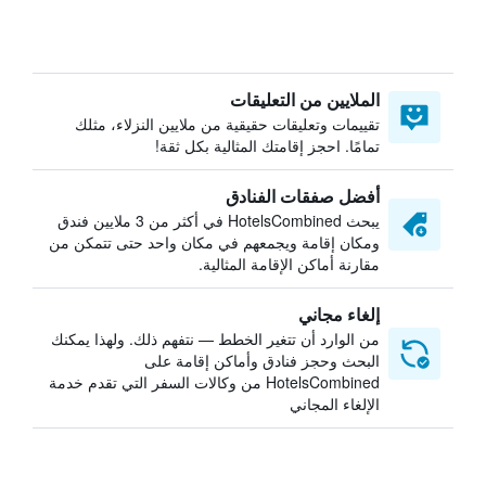
الملايين من التعليقات
تقييمات وتعليقات حقيقية من ملايين النزلاء، مثلك
تمامًا. احجز إقامتك المثالية بكل ثقة!
أفضل صفقات الفنادق
يبحث HotelsCombined في أكثر من 3 ملايين فندق
ومكان إقامة ويجمعهم في مكان واحد حتى تتمكن من
مقارنة أماكن الإقامة المثالية.
إلغاء مجاني
من الوارد أن تتغير الخطط — نتفهم ذلك. ولهذا يمكنك
البحث وحجز فنادق وأماكن إقامة على
HotelsCombined من وكالات السفر التي تقدم خدمة
الإلغاء المجاني