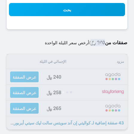
بحث
صفقات من
240 ﷼
/
أرخص سعر الليلة الواحدة
مزود
الإجمالي في الليلة
240 ﷼
عرض الصفقة
258 ﷼
عرض الصفقة
265 ﷼
عرض الصفقة
43 صفقة إضافية لـ كواليتي إن آند سويتس سالت ليك سيتي أيربورت ويست