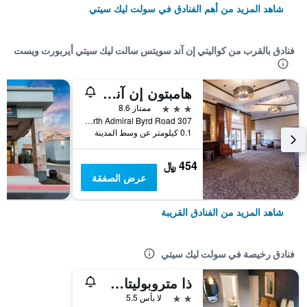
شاهد المزيد من أهم الفنادق في سولت ليك سيتي
فنادق بالقرب من كواليتي إن آند سويتس سالت ليك سيتي أيربورت ويست
هامبتون إن آند سويتس سولت ليك سيتي
3 نجوم
ممتاز 8.6
307 North Admiral Byrd Road, سولت ليك سيتي, UT, الولايات المتحدة الأميريكية
0.1 كيلومتر عن وسط المدينة
454 ﷼
عرض الصفقة
شاهد المزيد من الفنادق القريبة
فنادق رخيصة في سولت ليك سيتي
ذا متروبوليتان إن
2 نجمتين
لا بأس 5.5