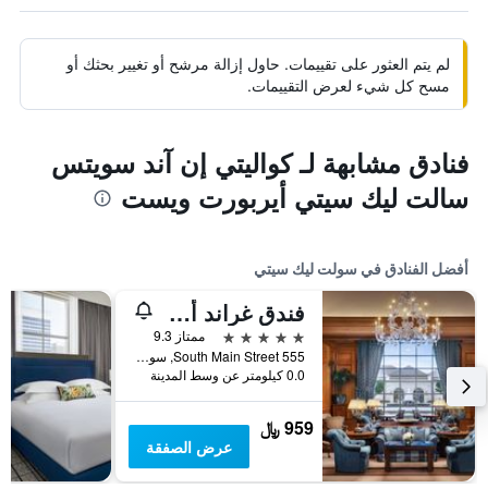
لم يتم العثور على تقييمات. حاول إزالة مرشح أو تغيير بحثك أو
مسح كل شيء لعرض التقييمات.
فنادق مشابهة لـ كواليتي إن آند سويتس
سالت ليك سيتي أيربورت ويست
أفضل الفنادق في سولت ليك سيتي
فندق غراند أميركا
5 نجوم
ممتاز 9.3
555 South Main Street, سولت ليك سيتي, UT, الولايات المتحدة الأميريكية
0.0 كيلومتر عن وسط المدينة
959 ﷼
عرض الصفقة