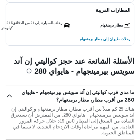
المطارات القريبة
رحلة بالسيارة إلى 21 من الدقائق
21.3
مطار برمنغهام
كيلومتر
رحلات طيران إلى مطار برمنغهام
الأسئلة الشائعة عند حجز كواليتي إن آند
سويتس بيرمينجهام - هايواي 280
ما مدى قرب كواليتي إن آند سويتس بيرمينجهام - هايواي
280 من أقرب مطار، مطار برمنغهام؟
هناك 25 كم ميلاً بين أقرب مطار، مطار برمنغهام و كواليتي إن
آند سويتس بيرمينجهام - هايواي 280. من المفترض أن تستغرق
القيادة من الفندق إلى المطار 0س 19د خلال حركة المرور
العادية. من المهم مراعاة أوقات الازدحام الشديد، لا سيما في
المناطق الحيوية.