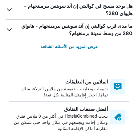
هل يوجد مسبح في كواليتي إن آند سويتس بيرمينجهام -
هايواي 280؟
ما مدى قرب كواليتي إن آند سويتس بيرمينجهام - هايواي
280 من وسط مدينة برمنغهام؟
عرض المزيد من الأسئلة الشائعة
الملايين من التعليقات
تقييمات وتعليقات حقيقية من ملايين النزلاء، مثلك
تمامًا. احجز إقامتك المثالية بكل ثقة!
أفضل صفقات الفنادق
يبحث HotelsCombined في أكثر من 3 ملايين فندق
ومكان إقامة ويجمعهم في مكان واحد حتى تتمكن من
مقارنة أماكن الإقامة المثالية.