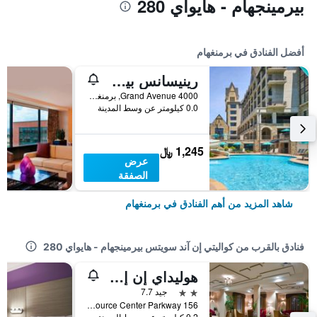
بيرمينجهام - هايواي 280
أفضل الفنادق في برمنغهام
رينيسانس بيرمينجهام روس بريدج جولف ريزورت آند سبا
4000 Grand Avenue, برمنغهام, AL, الولايات المتحدة الأميريكية
0.0 كيلومتر عن وسط المدينة
1,245 ﷼
عرض
الصفقة
شاهد المزيد من أهم الفنادق في برمنغهام
فنادق بالقرب من كواليتي إن آند سويتس بيرمينجهام - هايواي 280
هوليداي إن إكسبرس هوتل آند سويتس بيرمينغهام - إنفرنيس باي آيتش جي
2 نجمتين
جيد 7.7
156 Resource Center Parkway, برمنغهام, AL, الولايات المتحدة الأميريكية
0.2 كيلومتر عن وسط المدينة