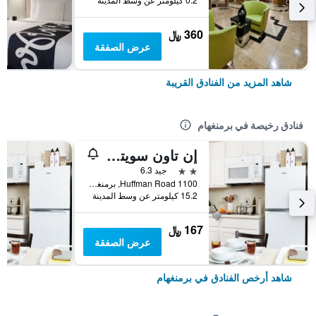
360 ﷼
عرض الصفقة
شاهد المزيد من الفنادق القريبة
فنادق رخيصة في برمنغهام
إن تاون سويتس إكستنديد ستاي بيرمينغهام ال - هفمان رود
2 نجمتين
جيد 6.3
1100 Huffman Road, برمنغهام, AL, الولايات المتحدة الأميريكية
15.2 كيلومتر عن وسط المدينة
167 ﷼
عرض الصفقة
شاهد أرخص الفنادق في برمنغهام