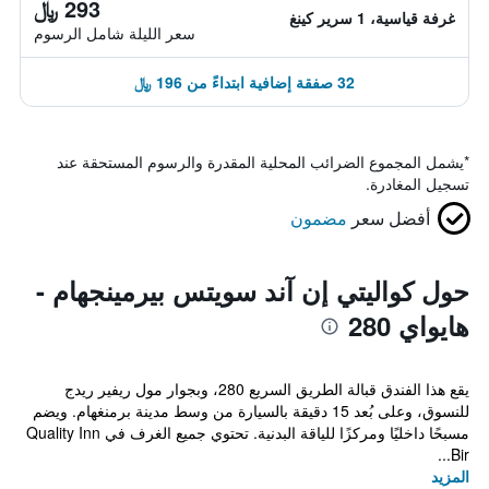
293 ﷼
غرفة قياسية، 1 سرير كينغ
سعر الليلة شامل الرسوم
32 صفقة إضافية ابتداءً من 196 ﷼
*
يشمل المجموع الضرائب المحلية المقدرة والرسوم المستحقة عند
تسجيل المغادرة.
أفضل سعر
مضمون
حول كواليتي إن آند سويتس بيرمينجهام -
هايواي 280
يقع هذا الفندق قبالة الطريق السريع 280، وبجوار مول ريفير ريدج
للنسوق، وعلى بُعد 15 دقيقة بالسيارة من وسط مدينة برمنغهام. ويضم
مسبحًا داخليًا ومركزًا للياقة البدنية. تحتوي جميع الغرف في Quality Inn
Bir...
المزيد