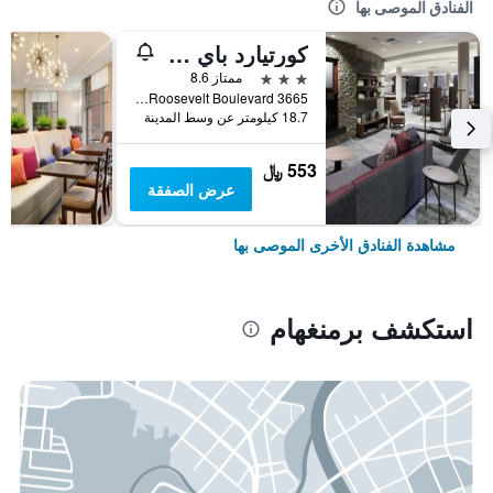
الفنادق الموصى بها
كورتيارد باي ماريوت بيرمينجهام تروسفيل
3 نجوم
ممتاز 8.6
3665 Roosevelt Boulevard, برمنغهام, AL, الولايات المتحدة الأميريكية
18.7 كيلومتر عن وسط المدينة
553 ﷼
عرض الصفقة
مشاهدة الفنادق الأخرى الموصى بها
استكشف برمنغهام