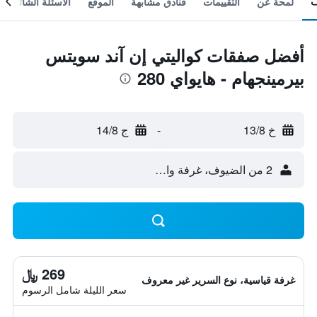
لمحة عن
التقييمات
فنادق مشابهة
الموقع
الأسئلة الشائعة
أفضل صفقات كواليتي إن آند سويتس
بيرمينجهام - هايواي 280
خ 13/8
-
ج 14/8
2 من الضيوف، غرفة واحدة
269 ﷼
غرفة قياسية، نوع السرير غير معروف
سعر الليلة شامل الرسوم