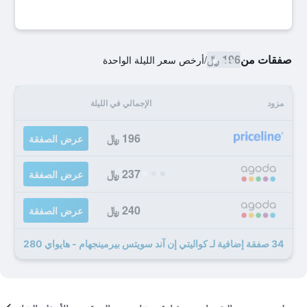
صفقات من
196 ﷼
/
أرخص سعر الليلة الواحدة
مزود
الإجمالي في الليلة
196 ﷼
عرض الصفقة
237 ﷼
عرض الصفقة
240 ﷼
عرض الصفقة
34 صفقة إضافية لـ كواليتي إن آند سويتس بيرمينجهام - هايواي 280