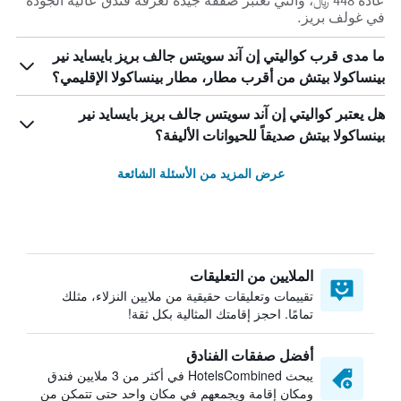
عادة 448 ﷼، والتي تعتبر صفقة جيدة لغرفة فندق عالية الجودة
في غولف بريز.
ما مدى قرب كواليتي إن آند سويتس جالف بريز بايسايد نير
بينساكولا بيتش من أقرب مطار، مطار بينساكولا الإقليمي؟
هل يعتبر كواليتي إن آند سويتس جالف بريز بايسايد نير
بينساكولا بيتش صديقاً للحيوانات الأليفة؟
عرض المزيد من الأسئلة الشائعة
الملايين من التعليقات
تقييمات وتعليقات حقيقية من ملايين النزلاء، مثلك
تمامًا. احجز إقامتك المثالية بكل ثقة!
أفضل صفقات الفنادق
يبحث HotelsCombined في أكثر من 3 ملايين فندق
ومكان إقامة ويجمعهم في مكان واحد حتى تتمكن من