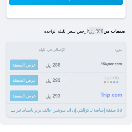
صفقات من
286 ﷼
/
أرخص سعر الليلة الواحدة
مزود
الإجمالي في الليلة
286 ﷼
عرض الصفقة
292 ﷼
عرض الصفقة
293 ﷼
عرض الصفقة
38 صفقة إضافية لـ كواليتي إن آند سويتس جالف بريز بايسايد نير بينساكولا بيتش