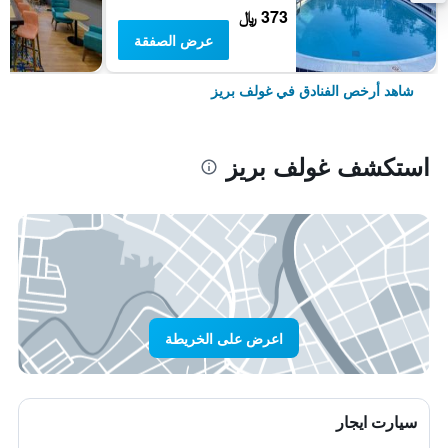
373 ﷼
عرض الصفقة
شاهد أرخص الفنادق في غولف بريز
استكشف غولف بريز
اعرض على الخريطة
سيارت ايجار