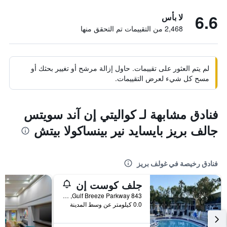
6.6
لا بأس
2,468 من التقييمات تم التحقق منها
لم يتم العثور على تقييمات. حاول إزالة مرشح أو تغيير بحثك أو
مسح كل شيء لعرض التقييمات.
فنادق مشابهة لـ كواليتي إن آند سويتس
جالف بريز بايسايد نير بينساكولا بيتش
فنادق رخيصة في غولف بريز
جلف كوست إن
843 Gulf Breeze Parkway, غولف بريز, FL, الولايات المتحدة الأميريكية
0.0 كيلومتر عن وسط المدينة