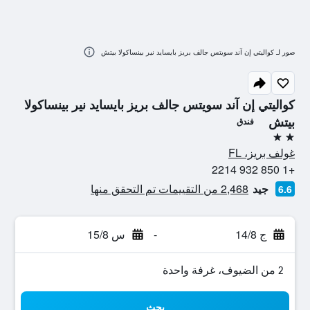
صور لـ كواليتي إن آند سويتس جالف بريز بايسايد نير بينساكولا بيتش
كواليتي إن آند سويتس جالف بريز بايسايد نير بينساكولا
بيتش
فندق
2 نجمتين
غولف بريز، FL
+1 850 932 2214
جيد
2,468 من التقييمات تم التحقق منها
6.6
ج 14/8
-
س 15/8
2 من الضيوف، غرفة واحدة
بحث