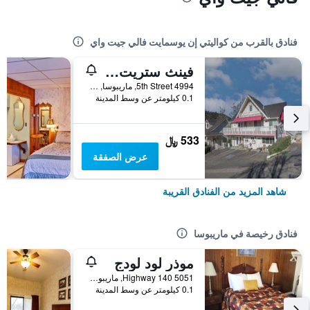
فنادق بالقرب من كواليتي إن يوسمايت فالي جيت واي
فينث ستريت إن
4994 5th Street, ماريبوسا, CA, الولايات المتحدة الأميريكية
0.1 كيلومتر عن وسط المدينة
533 ﷼
عرض الصفقة
شاهد المزيد من الفنادق القريبة
فنادق رخيصة في ماريبوسا
موذر لود لودج
5051 Highway 140, ماريبوسا, CA, الولايات المتحدة الأميريكية
0.1 كيلومتر عن وسط المدينة