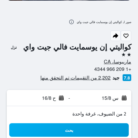
صور لـ كواليتي إن يوسمايت فالي جيت واي
كواليتي إن يوسمايت فالي جيت واي
نزل
2 نجمتين
ماريبوسا، CA
+1 209 966 4344
جيد
2,202 من التقييمات تم التحقق منها
7.8
س 15/8
-
ح 16/8
2 من الضيوف، غرفة واحدة
بحث