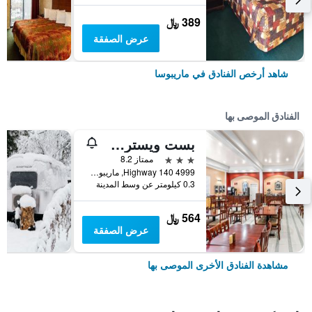
389 ﷼
عرض الصفقة
شاهد أرخص الفنادق في ماريبوسا
الفنادق الموصى بها
بست ويسترن بلس يوسيمايت واي سيشن موتل
3 نجوم
ممتاز 8.2
4999 Highway 140, ماريبوسا, CA, الولايات المتحدة الأميريكية
0.3 كيلومتر عن وسط المدينة
564 ﷼
عرض الصفقة
مشاهدة الفنادق الأخرى الموصى بها