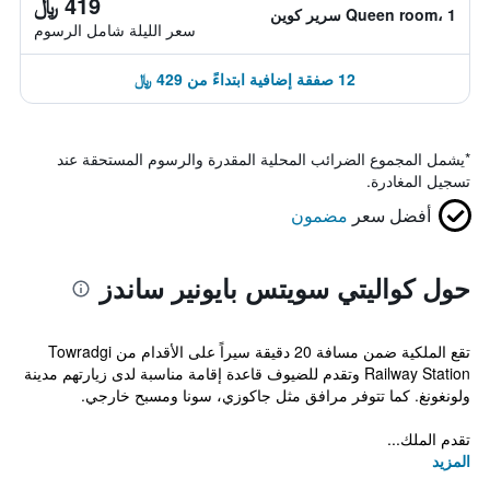
419 ﷼
Queen room، 1 سرير كوين
سعر الليلة شامل الرسوم
12 صفقة إضافية ابتداءً من 429 ﷼
*
يشمل المجموع الضرائب المحلية المقدرة والرسوم المستحقة عند
تسجيل المغادرة.
أفضل سعر
مضمون
حول كواليتي سويتس بايونير ساندز
تقع الملكية ضمن مسافة 20 دقيقة سيراً على الأقدام من Towradgi
Railway Station وتقدم للضيوف قاعدة إقامة مناسبة لدى زيارتهم مدينة
ولونغونغ. كما تتوفر مرافق مثل جاكوزي، سونا ومسبح خارجي.
تقدم الملك...
المزيد