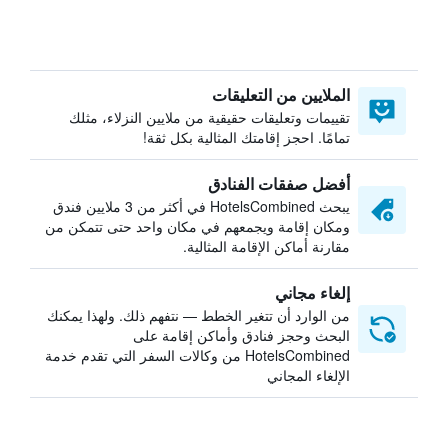
الملايين من التعليقات
تقييمات وتعليقات حقيقية من ملايين النزلاء، مثلك
تمامًا. احجز إقامتك المثالية بكل ثقة!
أفضل صفقات الفنادق
يبحث HotelsCombined في أكثر من 3 ملايين فندق
ومكان إقامة ويجمعهم في مكان واحد حتى تتمكن من
مقارنة أماكن الإقامة المثالية.
إلغاء مجاني
من الوارد أن تتغير الخطط — نتفهم ذلك. ولهذا يمكنك
البحث وحجز فنادق وأماكن إقامة على
HotelsCombined من وكالات السفر التي تقدم خدمة
الإلغاء المجاني