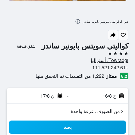
صور لـ كواليتي سويتس بايونير ساندز
كواليتي سويتس بايونير ساندز
شقق فندقية
4 نجوم
Towradgi، أستراليا
+61 242 521 111
ممتاز
1,222 من التقييمات تم التحقق منها
8.2
ح 16/8
-
ن 17/8
2 من الضيوف، غرفة واحدة
بحث