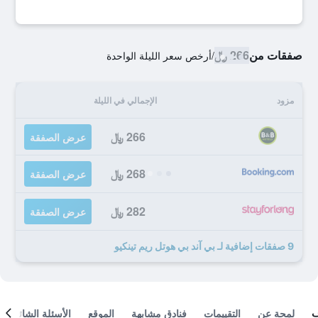
صفقات من
266 ﷼
/
أرخص سعر الليلة الواحدة
مزود
الإجمالي في الليلة
266 ﷼
عرض الصفقة
268 ﷼
عرض الصفقة
282 ﷼
عرض الصفقة
9 صفقات إضافية لـ بي آند بي هوتل ريم تينكيو
لمحة عن
التقييمات
فنادق مشابهة
الموقع
الأسئلة الشائعة