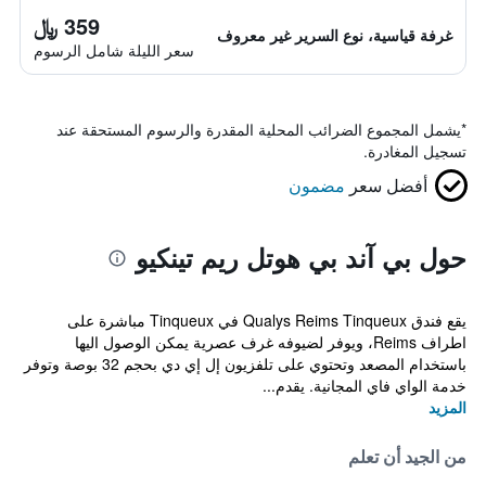
359 ﷼
غرفة قياسية، نوع السرير غير معروف
سعر الليلة شامل الرسوم
*
يشمل المجموع الضرائب المحلية المقدرة والرسوم المستحقة عند
تسجيل المغادرة.
أفضل سعر
مضمون
حول بي آند بي هوتل ريم تينكيو
يقع فندق Qualys Reims Tinqueux في Tinqueux مباشرة على
اطراف Reims، ويوفر لضيوفه غرف عصرية يمكن الوصول اليها
باستخدام المصعد وتحتوي على تلفزيون إل إي دي بحجم 32 بوصة وتوفر
خدمة الواي فاي المجانية. يقدم...
المزيد
من الجيد أن تعلم