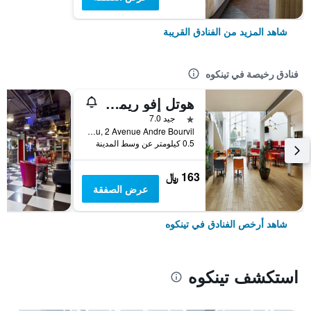
شاهد المزيد من الفنادق القريبة
فنادق رخيصة في تينكوه
هوتل إفو ريمز تينكويو
نجمة واحدة
جيد 7.0
Zac Du Champ Paveau, 2 Avenue Andre Bourvil, تينكوه, إقليم المارن, فرنسا
0.5 كيلومتر عن وسط المدينة
163 ﷼
عرض الصفقة
شاهد أرخص الفنادق في تينكوه
استكشف تينكوه