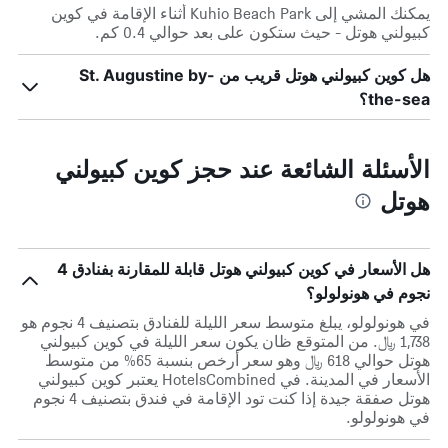
يمكنك المشي إلى Kuhio Beach Park أثناء الإقامة في كوين
كبيولني هوتل - حيث ستكون على بعد حوالي 0.4 كم.
هل كوين كبيولني هوتل قريب من St. Augustine by-
the-sea؟
الأسئلة الشائعة عند حجز كوين كبيولني
هوتل
هل الأسعار في كوين كبيولني هوتل قابلة للمقارنة بفنادق 4
نجوم في هونولولو؟
في هونولولو، يبلغ متوسط ​​سعر الليلة للفنادق بتصنيف 4 نجوم هو
1,738 ﷼. من المتوقع ظان يكون سعر الليلة في كوين كبيولني
هوتل حوالي 618 ﷼ وهو سعر أرخص بنسبة 65% من متوسط
الأسعار في المدينة. في HotelsCombined يعتبر كوين كبيولني
هوتل صفقة جيدة إذا كنت تود الإقامة في فندق بتصنيف 4 نجوم
في هونولولو.