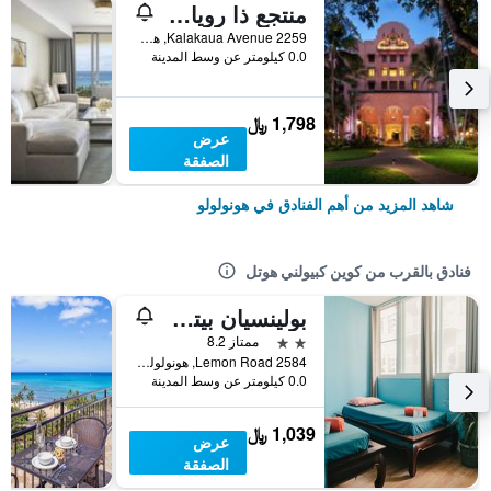
منتجع ذا رويال هاواي، لوكشري كوليكشن، ويكيكي
2259 Kalakaua Avenue, هونولولو, أواهو, HI, الولايات المتحدة الأميريكية
0.0 كيلومتر عن وسط المدينة
1,798 ﷼
عرض
الصفقة
شاهد المزيد من أهم الفنادق في هونولولو
فنادق بالقرب من كوين كبيولني هوتل
بولينسيان بيتش كلوب هوستل
2 نجمتين
ممتاز 8.2
2584 Lemon Road, هونولولو, أواهو, HI, الولايات المتحدة الأميريكية
0.0 كيلومتر عن وسط المدينة
1,039 ﷼
عرض
الصفقة