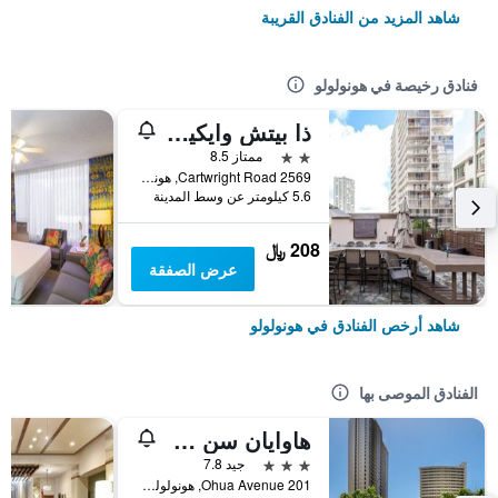
شاهد المزيد من الفنادق القريبة
فنادق رخيصة في هونولولو
ذا بيتش وايكيكي بوتيك هوستل
2 نجمتين
ممتاز 8.5
2569 Cartwright Road, هونولولو, أواهو, HI, الولايات المتحدة الأميريكية
5.6 كيلومتر عن وسط المدينة
208 ﷼
عرض الصفقة
شاهد أرخص الفنادق في هونولولو
الفنادق الموصى بها
هاوايان سن هوليدايز
3 نجوم
جيد 7.8
201 Ohua Avenue, هونولولو, أواهو, HI, الولايات المتحدة الأميريكية