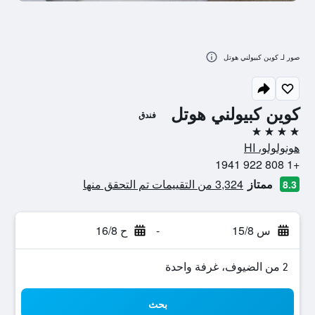
صور لـ كوين كبيولني هوتل
كوين كبيولني هوتل
فندق
4 نجوم
هونولولو، HI
+1 808 922 1941
ممتاز
3,324 من التقييمات تم التحقق منها
8.3
س 15/8
-
ح 16/8
2 من الضيوف، غرفة واحدة
بحث