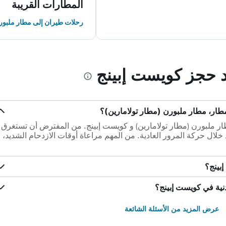
المطارات القريبة
رحلات طيران إلى مطار ملبورن
د حجز كويست إبينج
ار، مطار ملبورن (مطار تولامارين)؟
طار، مطار ملبورن (مطار تولامارين) و كويست إبينج. من المفترض أن تستغرق
قيادة من الفندق إلى المطار 0س 19د خلال حركة المرور العادية. من المهم مراعاة أوقات الازدحام الشديد، ل
بينج؟
دنية في كويست إبينج؟
عرض المزيد من الأسئلة الشائعة