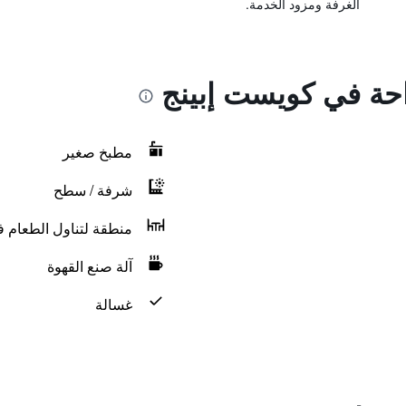
الغرفة ومزود الخدمة.
احة في كويست إبينج
مطبخ صغير
شرفة / سطح
منطقة لتناول الطعام ف
آلة صنع القهوة
غسالة