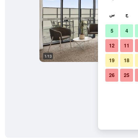
ج
س
5
4
12
11
1/13
مبنى
19
18
26
25