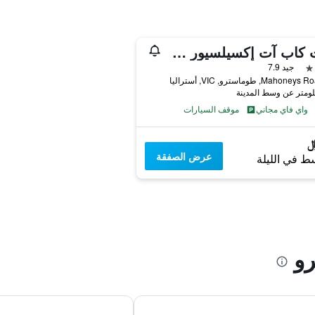
نايت كاب آت إكسيلسيور هوتل
جيد 7.9
واي فاي مجاني
موقف السيارات
عرض الصفقة
ط في الليلة
و