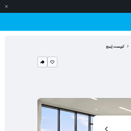
كويست إبينج