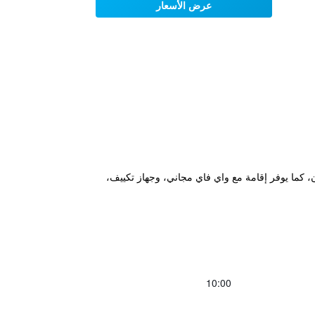
عرض الأسعار
ة 19 كم عن متحف ملبورن و19 كم عن حديقة حيوان ملبورن، كما يوفر إقامة مع واي فاي مجاني، وجهاز تكييف،
10:00