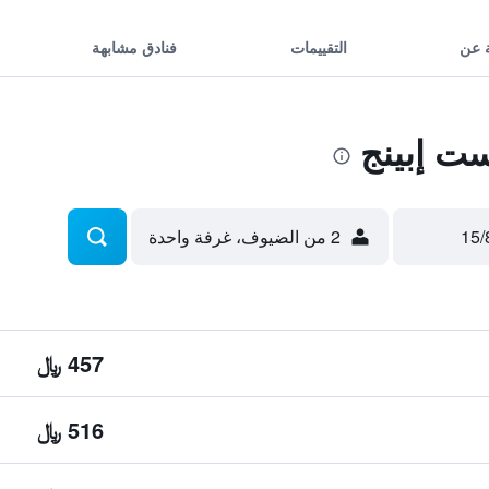
 عن
التقييمات
فنادق مشابهة
ت إبينج
2 من الضيوف، غرفة واحدة
457 ﷼
516 ﷼