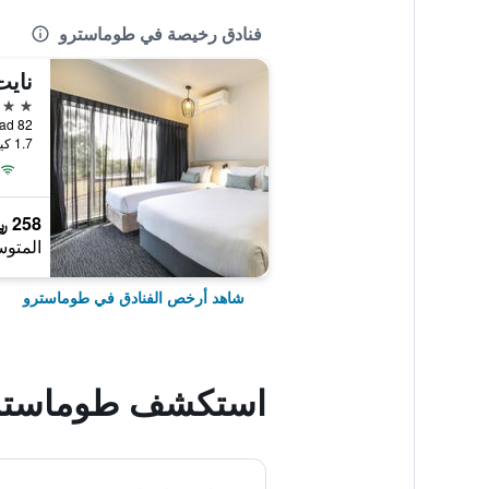
فنادق رخيصة في طوماسترو
3 نجوم
82 Mahoneys Road, طوماسترو, VIC, أستراليا
1.7 كيلومتر عن وسط المدينة
258 ﷼
المتوس
شاهد أرخص الفنادق في طوماسترو
استكشف طوماستر