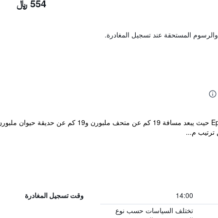
554 ﷼
والرسوم المستحقة عند تسجيل المغادرة.
يقع مكان إقامة "Quest Epping" في Epping حيث يبعد مساف
ترتيب م...
14:00
وقت تسجيل المغادرة
تختلف السياسات حسب نوع