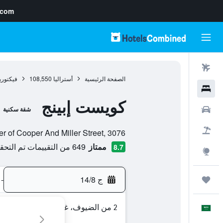
.com
رحلات طيران
الصفحة الرئيسية
أستراليا
108,550
فيكتوري
فنادق
كويست إبينج
سيارات
شقة سكنية
تقييم فئة 0
حزم العروض
Corner of Cooper And Miller Street, 3076, طوماسترو, فيكتوريا,
ممتاز
649 من التقييمات تم التحقق منها
8.7
استكشاف
ج 14/8
-
رحلات
2 من الضيوف، غرفة واحدة
العَرَبِيَّة