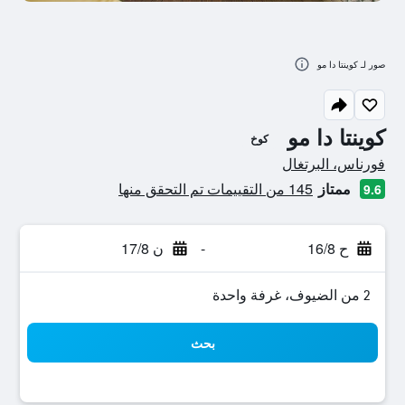
صور لـ كوينتا دا مو
كوينتا دا مو
كوخ
تقييم فئة 0
فورناس، البرتغال
ممتاز
145 من التقييمات تم التحقق منها
9.6
ح 16/8
-
ن 17/8
2 من الضيوف، غرفة واحدة
بحث