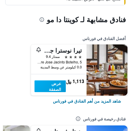
فنادق مشابهة لـ كوينتا دا مو
أفضل الفنادق في فورناس
تيرا نوسترا جاردن هوتل
4 نجوم
ممتاز 9.4
Rua Padre Jose Jacinto Botelho, 5, فورناس, أزوريس, البرتغال
0.0 كيلومتر عن وسط المدينة
1,113 ﷼
عرض
الصفقة
شاهد المزيد من أهم الفنادق في فورناس
فنادق رخيصة في فورناس