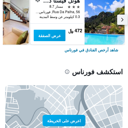
هوتل فيستا دو فالي
3 نجوم
ممتاز 8.7
Rua Da Palha, 56, فورناس, أزوريس, البرتغال
0.3 كيلومتر عن وسط المدينة
472 ﷼
عرض الصفقة
شاهد أرخص الفنادق في فورناس
استكشف فورناس
اعرض على الخريطة