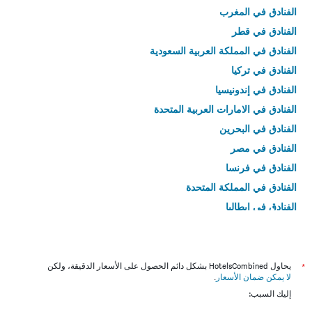
الفنادق في المغرب
الفنادق في قطر
الفنادق في المملكة العربية السعودية
الفنادق في تركيا
الفنادق في إندونيسيا
الفنادق في الامارات العربية المتحدة
الفنادق في البحرين
الفنادق في مصر
الفنادق في فرنسا
الفنادق في المملكة المتحدة
الفنادق في إيطاليا
الفنادق في تايلاند
*
يحاول HotelsCombined بشكل دائم الحصول على الأسعار الدقيقة، ولكن
لا يمكن ضمان الأسعار
.
إليك السبب: