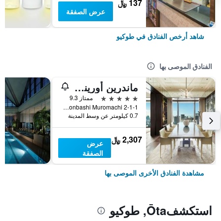
137 ﷼
عرض الصفقة
شاهد أرخص الفنادق في طوكيو
الفنادق الموصى بها
ماندرين أورينتال، طوكيو
5 نجوم
ممتاز 9.3
2-1-1 Nihonbashi Muromachi, طوكيو, اليابان
0.7 كيلومتر عن وسط المدينة
2,307 ﷼
عرض
الصفقة
مشاهدة الفنادق الأخرى الموصى بها
استكشفŌta, طوكيو