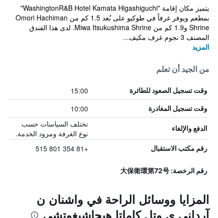
يتميز مكان إقامة "WashingtonR&B Hotel Kamata Higashiguchi"
بمطعم ويوفر غرفاً في طوكيو على بُعد 1.5 كم من Omori Hachiman
Shrine و1.9 كم من Miwa Itsukushima Shrine. لدى هذا الفندق
المصنف 3 نجوم غرف مكيف...
المزيد
من الجيد أن تعلم
15:00
وقت تسجيل الصعود للطائرة
10:00
وقت تسجيل المغادرة
تختلف السياسات حسب
الدفع والإلغاء
نوع الغرفة ومزود الخدمة.
+81 354 801 515
رقم مكتب الاستقبال
رقم الرخصة: 大保衛環第72号
المزايا ووسائل الراحة في واشنان ن
آرداني ي وتل كاماتا هيجاشيغوتشي