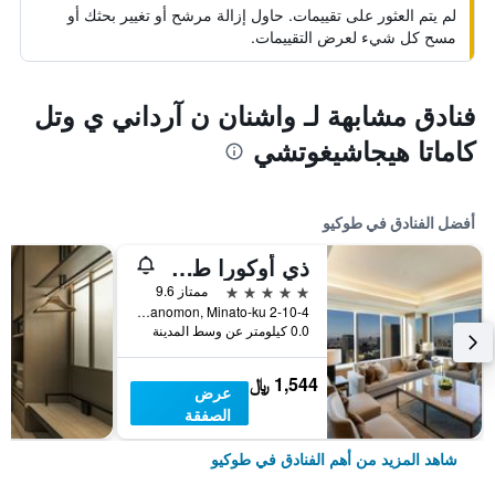
لم يتم العثور على تقييمات. حاول إزالة مرشح أو تغيير بحثك أو
مسح كل شيء لعرض التقييمات.
فنادق مشابهة لـ واشنان ن آرداني ي وتل
كاماتا هيجاشيغوتشي
أفضل الفنادق في طوكيو
ذي أوكورا طوكيو
5 نجوم
ممتاز 9.6
2-10-4 Toranomon, Minato-ku, طوكيو, اليابان
0.0 كيلومتر عن وسط المدينة
1,544 ﷼
عرض
الصفقة
شاهد المزيد من أهم الفنادق في طوكيو