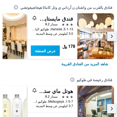
فنادق بالقرب من واشنان ن آرداني ي وتل كاماتا هيجاشيغوتشي
فندق مايستايز هانيدا
3 نجوم
ممتاز 8.2
5-1-13, Haneda, طوكيو, اليابان
3.0 كيلومتر عن وسط المدينة
178 ﷼
عرض الصفقة
شاهد المزيد من الفنادق القريبة
فنادق رخيصة في طوكيو
هوتل ماي ستايز أوينو إناريتشو
3 نجوم
ممتاز 8.2
1-5-7, Matsugaya, طوكيو, اليابان
3.7 كيلومتر عن وسط المدينة