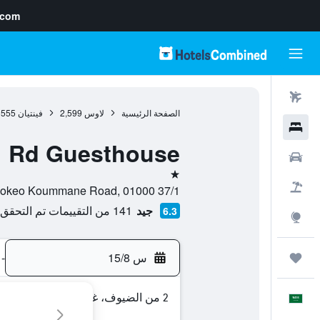
.com
رحلات طيران
الصفحة الرئيسية
لاوس
2,599
فينتيان
555
فنادق
Rd Guesthouse
سيارات
نجمة واحدة
حزم العروض
37/1 Nokeo Koummane Road, 01000, فينتيان, Vientiane Prefecture, لاوس
جيد
141 من التقييمات تم التحقق منها
6.3
استكشاف
س 15/8
-
رحلات
2 من الضيوف، غرفة واحدة
العَرَبِيَّة