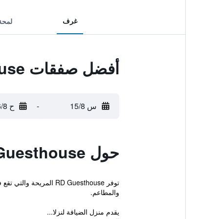
غرف
لمحة
أفضل صفقات Rd Guesthouse
س 15/8
-
ح 16/8
حول Rd Guesthouse
توفر RD Guesthouse ال
والمطاعم.
يقدم منزل الضيافة لنزلا...