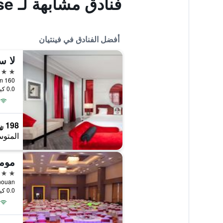
فنادق مشابهة لـ Rd Guesthouse
أفضل الفنادق في فينتيان
لا س
5 نجوم
160 Quai Fa Ngum, فينتيان, لاوس
0.0 كيلومتر عن وسط المدينة
198 ﷼
المتوس
مومن
5 نجوم
nsinouan
0.0 كيلومتر عن وسط المدينة