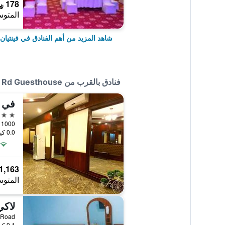
178 ﷼
المتوس
شاهد المزيد من أهم الفنادق في فينتيان
فنادق بالقرب من Rd Guesthouse
في ه
3 نجوم
0.0 كيلومتر عن وسط المدينة
1,163 ﷼
المتوس
لاكي
rath Road
0.1 كيلومتر عن وسط المدينة