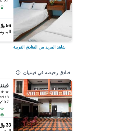
56 ﷼
المتوس
شاهد المزيد من الفنادق القريبة
فنادق رخيصة في فينتيان
فينت
3 نجوم
18 Manthatourath Road, فينتيان, لاوس
0.7 كيلومتر عن وسط المدينة
33 ﷼