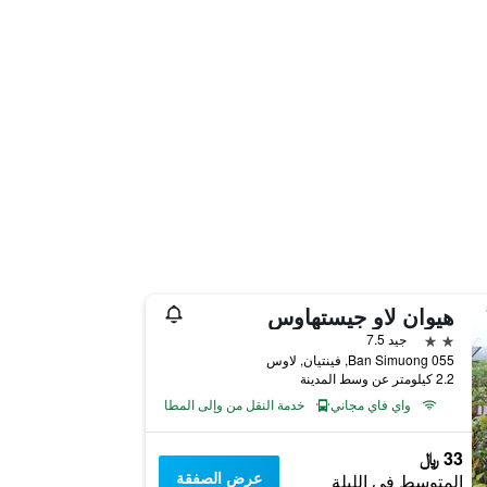
هيوان لاو جيستهاوس
2 نجمتين
جيد 7.5
055 Ban Simuong, فينتيان, لاوس
2.2 كيلومتر عن وسط المدينة
واي فاي مجاني
خدمة النقل من وإلى المطار
33 ﷼
عرض الصفقة
المتوسط في الليلة