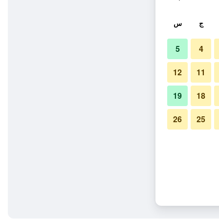
ج
س
5
4
12
11
19
18
26
25