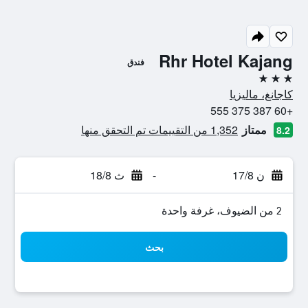
Rhr Hotel Kajang
فندق
3 نجوم
كاجانغ، ماليزيا
+60 387 375 555
ممتاز
1,352 من التقييمات تم التحقق منها
8.2
ن 17/8
-
ث 18/8
2 من الضيوف، غرفة واحدة
بحث