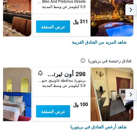
Cnr. Steve Biko And Pretorius Streets, بريتوريا, محافظة غاوتينج, جنوب أفريقيا
0.5 كيلومتر عن وسط المدينة
311 ﷼
عرض الصفقة
شاهد المزيد من الفنادق القريبة
فنادق رخيصة في بريتوريا
298 أون ثيرتي فورث
بريتوريا, محافظة غاوتينج, جنوب أفريقيا
5.9 كيلومتر عن وسط المدينة
100 ﷼
عرض الصفقة
شاهد أرخص الفنادق في بريتوريا