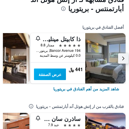
أبارتمنتس - بريتوريا
أفضل الفنادق في بريتوريا
ذا كابيتل مينلين مين
5 نجوم
ممتاز 8.8
194 Bancor Avenue, بريتوريا, محافظة غاوتينج, جنوب أفريقيا
0.0 كيلومتر عن وسط المدينة
441 ﷼
عرض الصفقة
شاهد المزيد من أهم الفنادق في بريتوريا
فنادق بالقرب من ار إتش هوتل آند أبارتمنتس - بريتوريا
ساذرن سان بريتوريا
4 نجوم
جيد 7.9