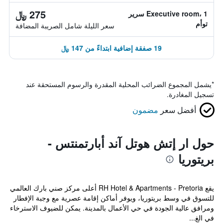
275 ﷼
Executive room، 1 سرير
توأم
سعر الليلة شامل الصريبة المضافة
19 صفقة إضافية ابتداءً من 147 ﷼
*
يشمل المجموع الضرائب المحلية المقدرة والرسوم المستحقة عند
تسجيل المغادرة.
أفضل سعر
مضمون
حول ار إتش هوتل آند أبارتمنتس -
بريتوريا
يقع RH Hotel & Apartments - Pretoria أعلى مركز صني بارك العالمي
للتسوق في وسط بريتوريا، ويوفر أماكن إقامة عصرية مع وجبة الإفطار
ومرافق عالية الجودة في حي الأعمال بالمدينة. يمكن للضيوف الاسترخاء
في الغ...