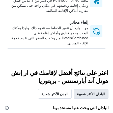
يبحث HotelsCombined في أكثر من 3 ملايين فندق
ومكان إقامة ويجمعهم في مكان واحد حتى تتمكن من
مقارنة أماكن الإقامة المثالية.
إلغاء مجاني
من الوارد أن تتغير الخطط — نتفهم ذلك. ولهذا يمكنك
البحث وحجز فنادق وأماكن إقامة على
HotelsCombined من وكالات السفر التي تقدم خدمة
الإلغاء المجاني
اعثر على نتائج أفضل لإقامتك في ار إتش
هوتل آند أبارتمنتس - بريتوريا
البلدان الأكثر شعبية
المدن الأكثر شعبية
البلدان التي يبحث عنها مستخدمونا