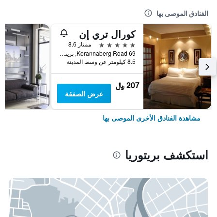
الفنادق الموصى بها
كورال تري إن
5 نجوم
ممتاز 8.6
69 Korannaberg Road, بريتوريا, محافظة غاوتينج, جنوب أفريقيا
8.5 كيلومتر عن وسط المدينة
207 ﷼
عرض الصفقة
مشاهدة الفنادق الأخرى الموصى بها
استكشف بريتوريا