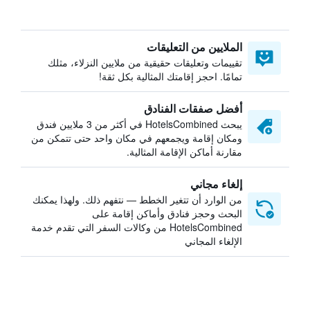
الملايين من التعليقات
تقييمات وتعليقات حقيقية من ملايين النزلاء، مثلك
تمامًا. احجز إقامتك المثالية بكل ثقة!
أفضل صفقات الفنادق
يبحث HotelsCombined في أكثر من 3 ملايين فندق
ومكان إقامة ويجمعهم في مكان واحد حتى تتمكن من
مقارنة أماكن الإقامة المثالية.
إلغاء مجاني
من الوارد أن تتغير الخطط — نتفهم ذلك. ولهذا يمكنك
البحث وحجز فنادق وأماكن إقامة على
HotelsCombined من وكالات السفر التي تقدم خدمة
الإلغاء المجاني