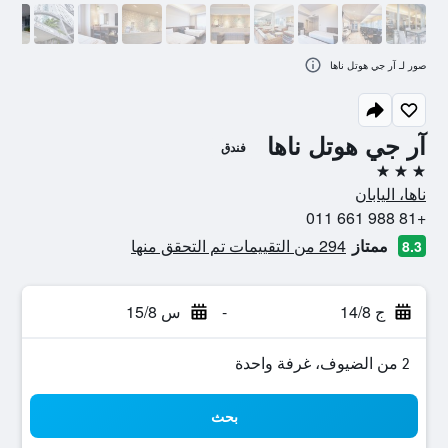
صور لـ آر جي هوتل ناها
آر جي هوتل ناها
فندق
3 نجوم
ناها، اليابان
+81 988 661 011
ممتاز
294 من التقييمات تم التحقق منها
8.3
ج 14/8
-
س 15/8
2 من الضيوف، غرفة واحدة
بحث