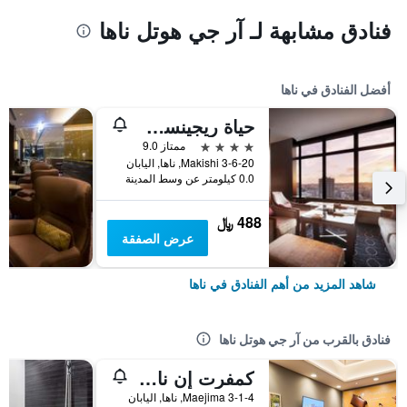
فنادق مشابهة لـ آر جي هوتل ناها
أفضل الفنادق في ناها
حياة ريجينسي ناها، أوكيناوا
4 نجوم
ممتاز 9.0
3-6-20 Makishi, ناها, اليابان
0.0 كيلومتر عن وسط المدينة
488 ﷼
عرض الصفقة
شاهد المزيد من أهم الفنادق في ناها
فنادق بالقرب من آر جي هوتل ناها
كمفرت إن ناها توماري بورت
3-1-4 Maejima, ناها, اليابان