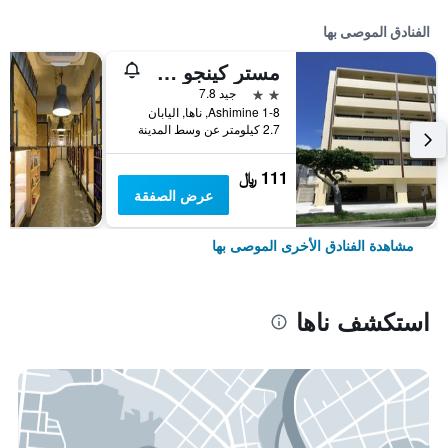
الفنادق الموصى بها
مستر كينجو فايوليت كوكوماي
2 نجمتين
جيد 7.8
1-8 Ashimine, ناها, اليابان
2.7 كيلومتر عن وسط المدينة
111 ﷼
عرض الصفقة
مشاهدة الفنادق الأخرى الموصى بها
استكشف ناها