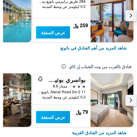
284 طريق برابيرمي باتونغ بيتش, باتونغ, تايلاند
0.0 كيلومتر عن وسط المدينة
259 ﷼
عرض الصفقة
شاهد المزيد من أهم الفنادق في باتونغ
فنادق بالقرب من بيت الشباب إر كاي
بواسري بوتيك باتونج
3 نجوم
ممتاز 8.6
11 Nanai Road Soi 2, باتونغ, تايلاند
0.2 كيلومتر عن وسط المدينة
79 ﷼
عرض الصفقة
شاهد المزيد من الفنادق القريبة