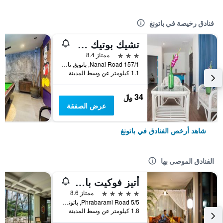
فنادق رخيصة في باتونغ
تشيك بوتيك هوتل باتونج
3 نجوم
ممتاز 8.4
157/1 Nanai Road, باتونغ, تايلاند
1.1 كيلومتر عن وسط المدينة
34 ﷼
عرض الصفقة
شاهد أرخص الفنادق في باتونغ
الفنادق الموصى بها
أتيز فوكيت باتونج
5 نجوم
ممتاز 8.6
5/5 Phrabarami Road, باتونغ, تايلاند
1.8 كيلومتر عن وسط المدينة