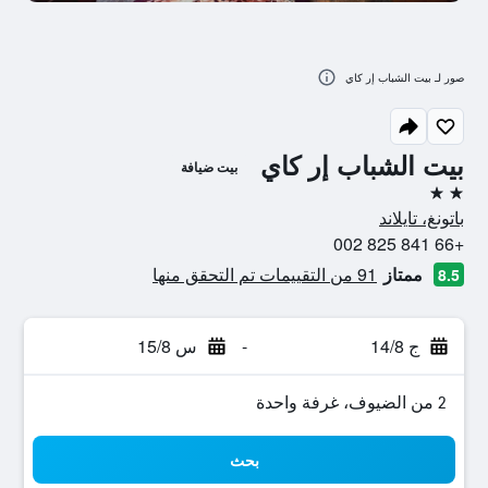
صور لـ بيت الشباب إر كاي
بيت الشباب إر كاي
بيت ضيافة
2 نجمتين
باتونغ، تايلاند
+66 841 825 002
ممتاز
91 من التقييمات تم التحقق منها
8.5
ج 14/8
-
س 15/8
2 من الضيوف، غرفة واحدة
بحث