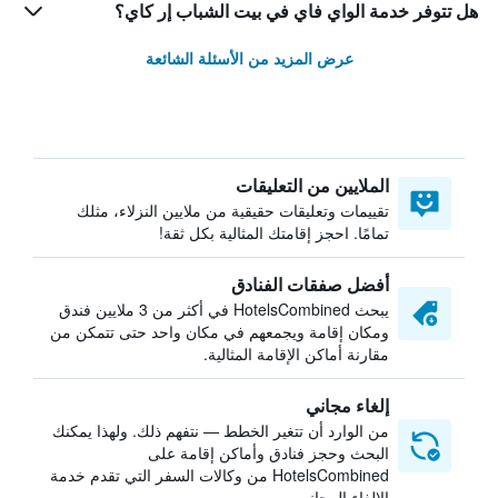
هل تتوفر خدمة الواي فاي في بيت الشباب إر كاي؟
عرض المزيد من الأسئلة الشائعة
الملايين من التعليقات
تقييمات وتعليقات حقيقية من ملايين النزلاء، مثلك
تمامًا. احجز إقامتك المثالية بكل ثقة!
أفضل صفقات الفنادق
يبحث HotelsCombined في أكثر من 3 ملايين فندق
ومكان إقامة ويجمعهم في مكان واحد حتى تتمكن من
مقارنة أماكن الإقامة المثالية.
إلغاء مجاني
من الوارد أن تتغير الخطط — نتفهم ذلك. ولهذا يمكنك
البحث وحجز فنادق وأماكن إقامة على
HotelsCombined من وكالات السفر التي تقدم خدمة
الإلغاء المجاني