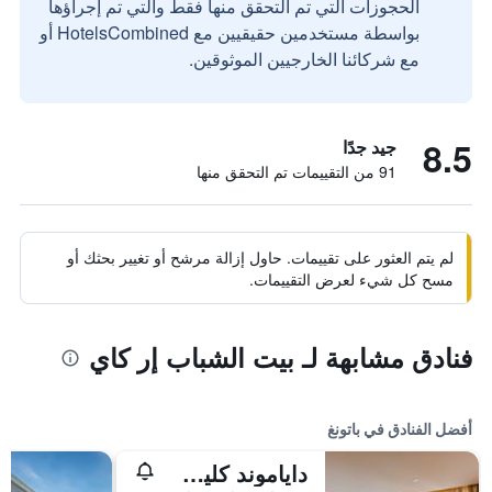
الحجوزات التي تم التحقق منها فقط والتي تم إجراؤها
بواسطة مستخدمين حقيقيين مع HotelsCombined أو
مع شركائنا الخارجيين الموثوقين.
8.5
جيد جدًا
91 من التقييمات تم التحقق منها
لم يتم العثور على تقييمات. حاول إزالة مرشح أو تغيير بحثك أو
مسح كل شيء لعرض التقييمات.
فنادق مشابهة لـ بيت الشباب إر كاي
أفضل الفنادق في باتونغ
داياموند كليف ريزورت آند سبا، باتونج بيتش