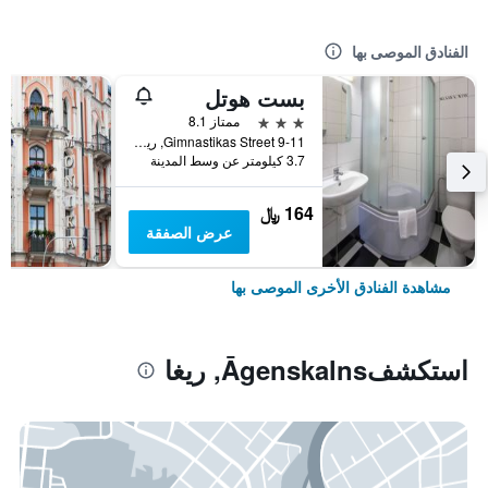
الفنادق الموصى بها
بست هوتل
3 نجوم
ممتاز 8.1
9-11 Gimnastikas Street, ريغا, لاتفيا
3.7 كيلومتر عن وسط المدينة
164 ﷼
عرض الصفقة
مشاهدة الفنادق الأخرى الموصى بها
استكشفĀgenskalns, ريغا