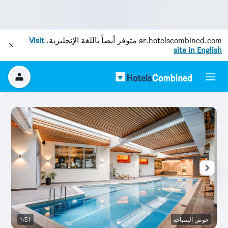
ar.hotelscombined.com
متوفر أيضاً باللغة الإنجليزية.
Visit
site in English
حوض السباحة
1/51
ال