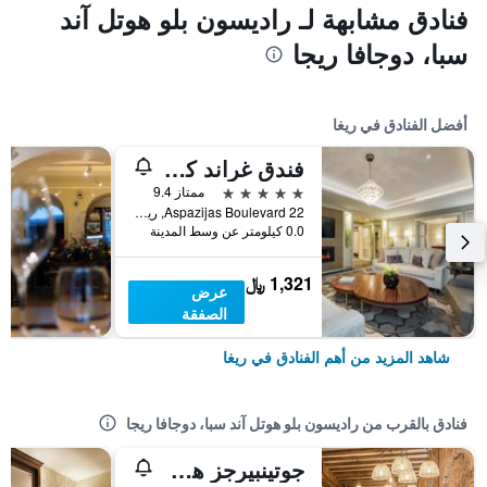
فنادق مشابهة لـ راديسون بلو هوتل آند
سبا، دوجافا ريجا
أفضل الفنادق في ريغا
فندق غراند كمبينسكي ريغا
5 نجوم
ممتاز 9.4
Aspazijas Boulevard 22, ريغا, لاتفيا
0.0 كيلومتر عن وسط المدينة
1,321 ﷼
عرض
الصفقة
شاهد المزيد من أهم الفنادق في ريغا
فنادق بالقرب من راديسون بلو هوتل آند سبا، دوجافا ريجا
جوتينبيرجز هوتل