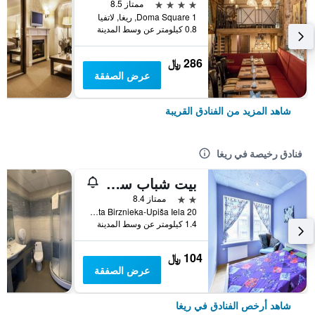
4 نجوم
ممتاز 8.5
1 Doma Square, ريغا, لاتفيا
0.8 كيلومتر عن وسط المدينة
286 ﷼
عرض الصفقة
شاهد المزيد من الفنادق القريبة
فنادق رخيصة في ريغا
بيت شباب سنترال
2 نجمتين
ممتاز 8.4
20 Ernesta Birznieka-Upiša Iela, ريغا, لاتفيا
1.4 كيلومتر عن وسط المدينة
104 ﷼
عرض الصفقة
شاهد أرخص الفنادق في ريغا