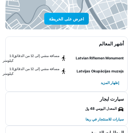
اعرض على الخريطة
أشهر المعالم
مسافة مشي إلى 12 من الدقائق
1.0
Latvian Riflemen Monument
كيلومتر
مسافة مشي إلى 12 من الدقائق
1.0
Latvijas Okupācijas muzejs
كيلومتر
إظهار المزيد
سيارت ايجار
المعدل اليومي 48 ﷼
سيارات للاستئجار في ريغا
المطارات القريبة