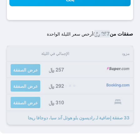
صفقات من
257 ﷼
/
أرخص سعر الليلة الواحدة
مزود
الإجمالي في الليلة
257 ﷼
عرض الصفقة
292 ﷼
عرض الصفقة
310 ﷼
عرض الصفقة
33 صفقة إضافية لـ راديسون بلو هوتل آند سبا، دوجافا ريجا