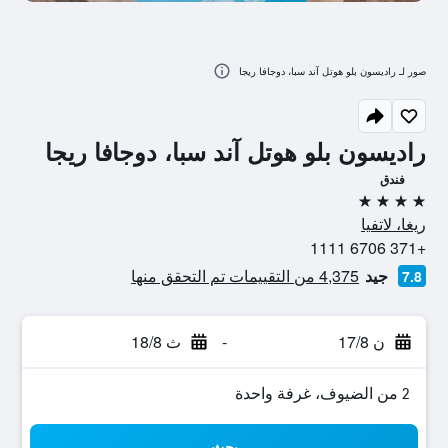
صور لـ راديسون بلو هوتل آند سبا، دوجافا ريجا
راديسون بلو هوتل آند سبا، دوجافا ريجا
فندق
4 نجوم
ريغا، لاتفيا
+371 6706 1111
جيد
4,375 من التقييمات تم التحقق منها
7.8
ن 17/8
-
ث 18/8
2 من الضيوف، غرفة واحدة
بحث