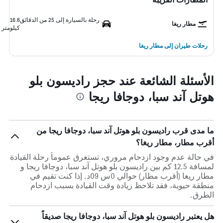
رحلة بالسيارة إلى 25 من الدقائق
16.6
مطار ريغا
كيلومتر
رحلات طيران إلى مطار ريغا
الأسئلة الشائعة عند حجز راديسون بلو
هوتل آند سبا، دوجافا ريجا
ما مدى قرب راديسون بلو هوتل آند سبا، دوجافا ريجا من
أقرب مطار، مطار ريغا؟
في حالة عدم وجود ازدحام مروري، تستغرق عموماً رحلة القيادة
لمسافة 12.5 كم بين راديسون بلو هوتل آند سبا، دوجافا ريجا و
مطار ريغا (أقرب مطار) حوالي 0س 09د. إذا كنت تقيم في
منطقة حيوية، فقد تلاحظ زيادة وقت القيادة بسبب ازدحام
الطرق.
هل يعتبر راديسون بلو هوتل آند سبا، دوجافا ريجا صديقاً