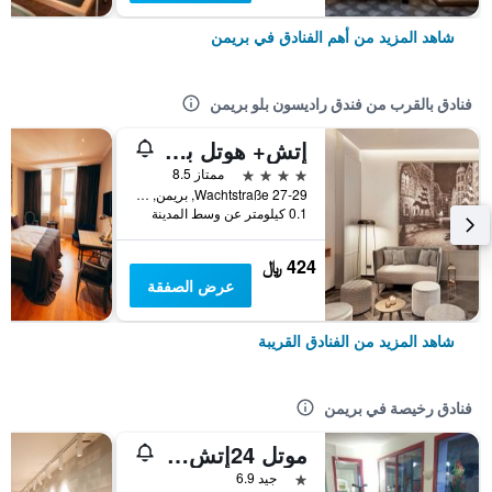
شاهد المزيد من أهم الفنادق في بريمن
فنادق بالقرب من فندق راديسون بلو بريمن
إتش+ هوتل بريمين
4 نجوم
ممتاز 8.5
Wachtstraße 27-29, بريمن, ولاية بريمن, ألمانيا
0.1 كيلومتر عن وسط المدينة
424 ﷼
عرض الصفقة
شاهد المزيد من الفنادق القريبة
فنادق رخيصة في بريمن
موتل 24إتش بريمن
نجمة واحدة
جيد 6.9