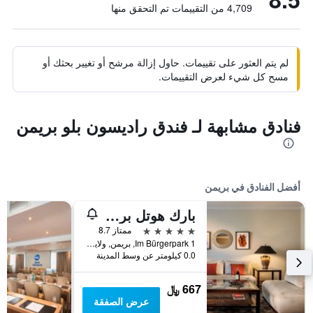
4,709 من التقييمات تم التحقق منها
لم يتم العثور على تقييمات. حاول إزالة مرشح أو تغيير بحثك أو
مسح كل شيء لعرض التقييمات.
فنادق مشابهة لـ فندق راديسون بلو بريمن
أفضل الفنادق في بريمن
بارك هوتل بريمين – أين ميتجليد دير هوماج لاكشري هوتلز كوليكشن
5 نجوم
ممتاز 8.7
Im Bürgerpark 1, بريمن, ولاية بريمن, ألمانيا
0.0 كيلومتر عن وسط المدينة
667 ﷼
عرض الصفقة