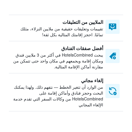
الملايين من التعليقات
تقييمات وتعليقات حقيقية من ملايين النزلاء، مثلك
تمامًا. احجز إقامتك المثالية بكل ثقة!
أفضل صفقات الفنادق
يبحث HotelsCombined في أكثر من 3 ملايين فندق
ومكان إقامة ويجمعهم في مكان واحد حتى تتمكن من
مقارنة أماكن الإقامة المثالية.
إلغاء مجاني
من الوارد أن تتغير الخطط — نتفهم ذلك. ولهذا يمكنك
البحث وحجز فنادق وأماكن إقامة على
HotelsCombined من وكالات السفر التي تقدم خدمة
الإلغاء المجاني