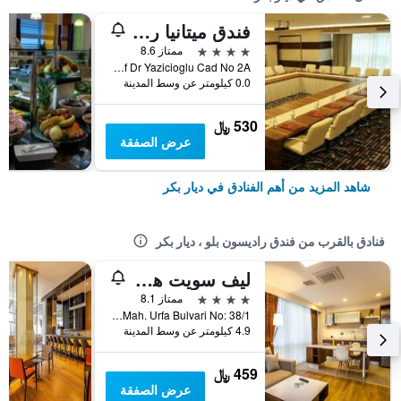
فندق ميتانيا ريجنسي
4 نجوم
ممتاز 8.6
Prof Dr Yazicioglu Cad No 2A, ديار بكر, تركيا
0.0 كيلومتر عن وسط المدينة
530 ﷼
عرض الصفقة
شاهد المزيد من أهم الفنادق في ديار بكر
فنادق بالقرب من فندق راديسون بلو ، ديار بكر
ليف سويت هوتل
4 نجوم
ممتاز 8.1
Huzurevleri Mah. Urfa Bulvari No: 38/1, ديار بكر, تركيا
4.9 كيلومتر عن وسط المدينة
459 ﷼
عرض الصفقة