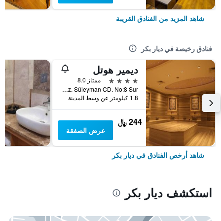
شاهد المزيد من الفنادق القريبة
فنادق رخيصة في ديار بكر
ديمير هوتل
4 نجوم
ممتاز 8.0
Hz. Süleyman CD. No:8 Sur, ديار بكر, تركيا
1.8 كيلومتر عن وسط المدينة
244 ﷼
عرض الصفقة
شاهد أرخص الفنادق في ديار بكر
استكشف ديار بكر