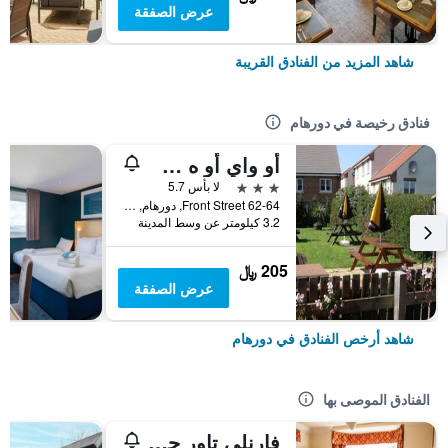
عرض الصفقة
شاهد المزيد من الفنادق القريبة
فنادق رخيصة في دورهام
أو واي أو ه سبادا بوتيك هوتل
3 نجوم
لا بأس 5.7
62-64 Front Street, دورهام, المملكة المتحدة
3.2 كيلومتر عن وسط المدينة
205 ﷼
عرض الصفقة
شاهد أرخص الفنادق في دورهام
الفنادق الموصى بها
فارنلي تاور جيست هاوس