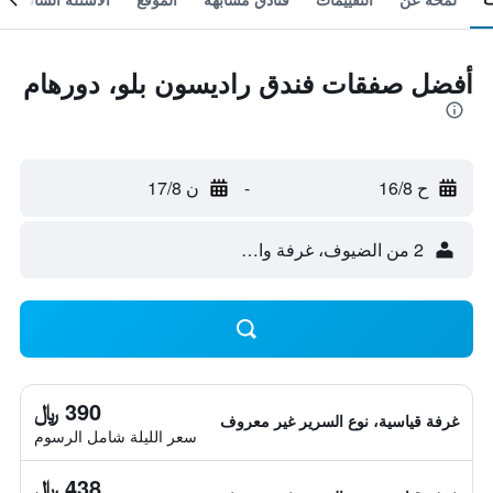
أفضل صفقات فندق راديسون بلو، دورهام
ح 16/8
-
ن 17/8
2 من الضيوف، غرفة واحدة
390 ﷼
غرفة قياسية، نوع السرير غير معروف
سعر الليلة شامل الرسوم
438 ﷼