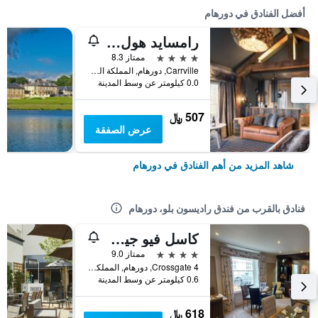
أفضل الفنادق في دورهام
رامسايد هول هوتل، غولف آند سبا
4 نجوم
ممتاز 8.3
Carrville, دورهام, المملكة المتحدة
0.0 كيلومتر عن وسط المدينة
507 ﷼
عرض الصفقة
شاهد المزيد من أهم الفنادق في دورهام
فنادق بالقرب من فندق راديسون بلو، دورهام
كاسل فيو جيست هاوس
4 نجوم
ممتاز 9.0
4 Crossgate, دورهام, المملكة المتحدة
0.6 كيلومتر عن وسط المدينة
618 ﷼