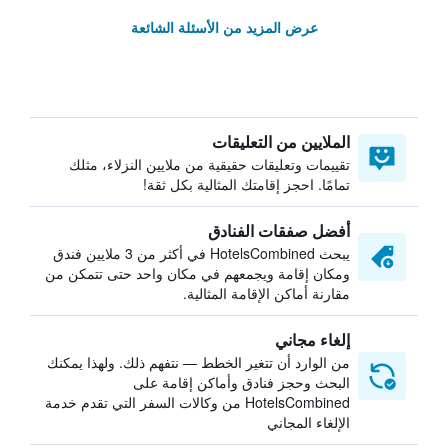
عرض المزيد من الأسئلة الشائعة
الملايين من التعليقات
تقييمات وتعليقات حقيقية من ملايين النزلاء، مثلك
تمامًا. احجز إقامتك المثالية بكل ثقة!
أفضل صفقات الفنادق
يبحث HotelsCombined في أكثر من 3 ملايين فندق
ومكان إقامة ويجمعهم في مكان واحد حتى تتمكن من
مقارنة أماكن الإقامة المثالية.
إلغاء مجاني
من الوارد أن تتغير الخطط — نتفهم ذلك. ولهذا يمكنك
البحث وحجز فنادق وأماكن إقامة على
HotelsCombined من وكالات السفر التي تقدم خدمة
الإلغاء المجاني