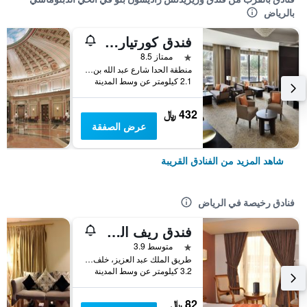
بالرياض
فندق كورتيارد باي ماريوت الحي الدبلوماسي الرياض
نجمة واحدة
ممتاز 8.5
منطقة الحدا شارع عبد الله بن حذافة السهمي, الرياض, المملكة العربية السعودية
2.1 كيلومتر عن وسط المدينة
432 ﷼
عرض الصفقة
شاهد المزيد من الفنادق القريبة
فنادق رخيصة في الرياض
فندق ريف المالاز الدولي
نجمة واحدة
متوسط 3.9
طريق الملك عبد العزيز، خلف بنك سامبا المكتب الرئيسي الملز, الرياض, المملكة العربية السعودية
3.2 كيلومتر عن وسط المدينة
82 ﷼