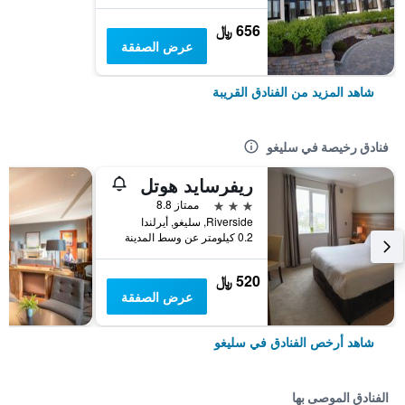
656 ﷼
عرض الصفقة
شاهد المزيد من الفنادق القريبة
فنادق رخيصة في سليغو
ريفرسايد هوتل
3 نجوم
ممتاز 8.8
Riverside, سليغو, أيرلندا
0.2 كيلومتر عن وسط المدينة
520 ﷼
عرض الصفقة
شاهد أرخص الفنادق في سليغو
الفنادق الموصى بها