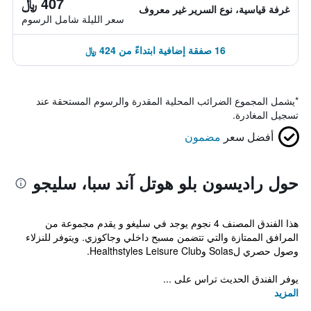
407 ﷼
غرفة قياسية، نوع السرير غير معروف
سعر الليلة شامل الرسوم
16 صفقة إضافية ابتداءً من 424 ﷼
*
يشمل المجموع الضرائب المحلية المقدرة والرسوم المستحقة عند
تسجيل المغادرة.
أفضل سعر
مضمون
حول راديسون بلو هوتل آند سبا، سليجو
هذا الفندق المصنف 4 نجوم يوجد في سليغو و يقدم مجموعة من
المرافق الممتازة والتي تتضمن مسبح داخلي وجاكوزي. ويتوفر للنزلاء
وصول حصري لSolas وHealthstyles Leisure Club.
يوفر الفندق الحديث تراس على ...
المزيد