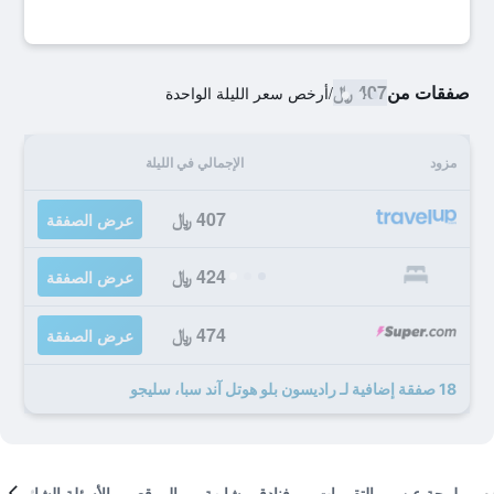
صفقات من
407 ﷼
/
أرخص سعر الليلة الواحدة
مزود
الإجمالي في الليلة
407 ﷼
عرض الصفقة
424 ﷼
عرض الصفقة
474 ﷼
عرض الصفقة
18 صفقة إضافية لـ راديسون بلو هوتل آند سبا، سليجو
لمحة عن
التقييمات
فنادق مشابهة
الموقع
الأسئلة الشائعة