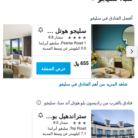
أفضل الفنادق في سليغو
سليجو هوتل آند ليجر كلوب
4 نجوم
ممتاز 8.8
Pearse Road 1, سليغو, أيرلندا
0.0 كيلومتر عن وسط المدينة
655 ﷼
عرض الصفقة
شاهد المزيد من أهم الفنادق في سليغو
فنادق بالقرب من راديسون بلو هوتل آند سبا، سليجو
ستراندهيل بوتيك هوتل
3 نجوم
ممتاز 9.0
Top Road, سليغو, أيرلندا
7.1 كيلومتر عن وسط المدينة