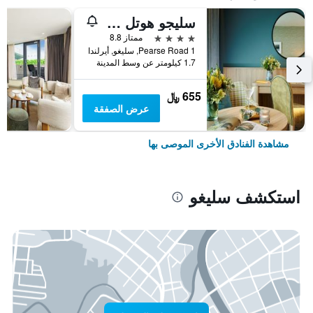
سليجو هوتل آند ليجر كلوب
4 نجوم
ممتاز 8.8
Pearse Road 1, سليغو, أيرلندا
1.7 كيلومتر عن وسط المدينة
655 ﷼
عرض الصفقة
مشاهدة الفنادق الأخرى الموصى بها
استكشف سليغو