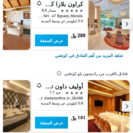
كراون بلازا كوتشي
5 نجوم
ممتاز 8.9
XI/641 A Kundanoor Junction, NH - 47 Bypass, Maradu, كوتشي, الهند
0.0 كيلومتر عن وسط المدينة
289 ﷼
عرض الصفقة
شاهد المزيد من أهم الفنادق في كوتشي
فنادق بالقرب من راديسون بلو كوتشي
أوليف داون تاون
4 نجوم
جيد 7.7
28/286, Kadavanthra Jn, كوتشي, الهند
0.8 كيلومتر عن وسط المدينة
141 ﷼
عرض الصفقة