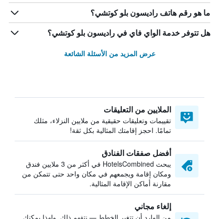
ما هو رقم هاتف راديسون بلو كوتشي؟
هل تتوفر خدمة الواي فاي في راديسون بلو كوتشي؟
عرض المزيد من الأسئلة الشائعة
الملايين من التعليقات
تقييمات وتعليقات حقيقية من ملايين النزلاء، مثلك
تمامًا. احجز إقامتك المثالية بكل ثقة!
أفضل صفقات الفنادق
يبحث HotelsCombined في أكثر من 3 ملايين فندق
ومكان إقامة ويجمعهم في مكان واحد حتى تتمكن من
مقارنة أماكن الإقامة المثالية.
إلغاء مجاني
من الوارد أن تتغير الخطط — نتفهم ذلك. ولهذا يمكنك