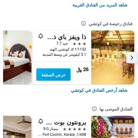
شاهد المزيد من الفنادق القريبة
فنادق رخيصة في كوتشي
ذا ويفز باي ذا بيتش إن
3 نجوم
جيد 7.7
1/1132 d, كوتشي, الهند
3.1 كيلومتر عن وسط المدينة
26 ﷼
عرض الصفقة
شاهد أرخص الفنادق في كوتشي
الفنادق الموصى بها
برونتون بوت يارد - سي جي آيتش إيرث
5 نجوم
ممتاز 9.0
1/498, Calvetty Road, Fort Cochin, Kerala, كوتشي, الهند