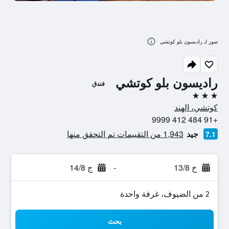
صور لـ راديسون بلو كوتشي
راديسون بلو كوتشي
فندق
3 نجوم
كوتشي، الهند
+91 484 412 9999
جيد
1,943 من التقييمات تم التحقق منها
7.1
خ 13/8
-
ج 14/8
2 من الضيوف، غرفة واحدة
بحث