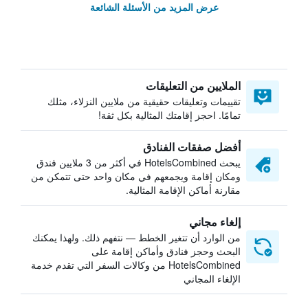
عرض المزيد من الأسئلة الشائعة
الملايين من التعليقات
تقييمات وتعليقات حقيقية من ملايين النزلاء، مثلك
تمامًا. احجز إقامتك المثالية بكل ثقة!
أفضل صفقات الفنادق
يبحث HotelsCombined في أكثر من 3 ملايين فندق
ومكان إقامة ويجمعهم في مكان واحد حتى تتمكن من
مقارنة أماكن الإقامة المثالية.
إلغاء مجاني
من الوارد أن تتغير الخطط — نتفهم ذلك. ولهذا يمكنك
البحث وحجز فنادق وأماكن إقامة على
HotelsCombined من وكالات السفر التي تقدم خدمة
الإلغاء المجاني