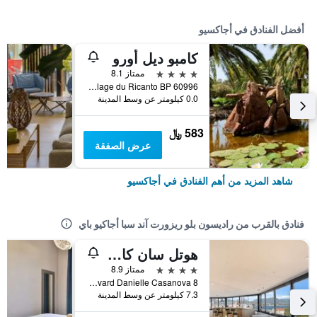
أفضل الفنادق في أجاكسيو
كامبو ديل أورو
4 نجوم
ممتاز 8.1
Plage du Ricanto BP 60996, أجاكسيو, منطقة كورسيكا, فرنسا
0.0 كيلومتر عن وسط المدينة
583 ﷼
عرض الصفقة
شاهد المزيد من أهم الفنادق في أجاكسيو
فنادق بالقرب من راديسون بلو ريزورت آند سبا أجاكيو باي
هوتل سان كارلو سيتاديل
4 نجوم
ممتاز 8.9
8 Boulevard Danielle Casanova, أجاكسيو, منطقة كورسيكا, فرنسا
7.3 كيلومتر عن وسط المدينة