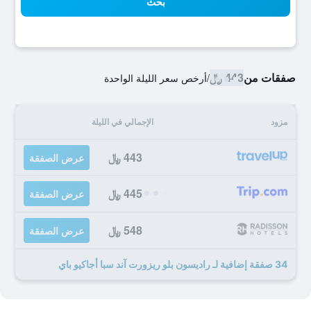
بحث
صفقات من
443 ﷼
/
أرخص سعر الليلة الواحدة
مزود
الإجمالي في الليلة
443 ﷼
عرض الصفقة
445 ﷼
عرض الصفقة
548 ﷼
عرض الصفقة
34 صفقة إضافية لـ راديسون بلو ريزورت آند سبا أجاكيو باي