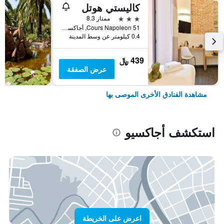
كاليستي هوتل
3 نجوم
ممتاز 8.3
51 Cours Napoleon, أجاكسيو, منطقة كورسيكا, فرنسا
0.4 كيلومتر عن وسط المدينة
439 ﷼
عرض الصفقة
مشاهدة الفنادق الأخرى الموصى بها
استكشف أجاكسيو
اعرض على الخريطة