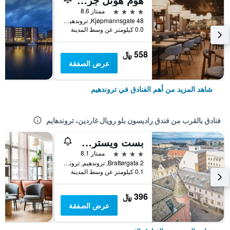
4 نجوم
ممتاز 8.6
Kjøpmannsgate 48, تروندهيم, ترونديلاغ, النرويج
0.0 كيلومتر عن وسط المدينة
558 ﷼
عرض الصفقة
شاهد المزيد من أهم الفنادق في تروندهيم
فنادق بالقرب من فندق راديسون بلو رويال غاردين، تروندهايم
بست ويسترن بلس هوتل باكيري
4 نجوم
ممتاز 8.1
Brattørgata 2, تروندهيم, ترونديلاغ, النرويج
0.1 كيلومتر عن وسط المدينة
396 ﷼
عرض الصفقة