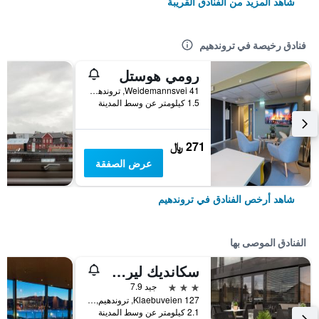
شاهد المزيد من الفنادق القريبة
فنادق رخيصة في تروندهيم
رومي هوستل
Weidemannsvei 41, تروندهيم, ترونديلاغ, النرويج
1.5 كيلومتر عن وسط المدينة
271 ﷼
عرض الصفقة
شاهد أرخص الفنادق في تروندهيم
الفنادق الموصى بها
سكانديك ليركندال
3 نجوم
جيد 7.9
Klaebuveien 127, تروندهيم, ترونديلاغ, النرويج
2.1 كيلومتر عن وسط المدينة