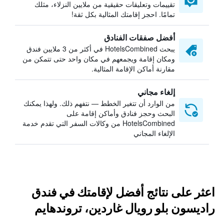
تقييمات وتعليقات حقيقية من ملايين النزلاء، مثلك
تمامًا. احجز إقامتك المثالية بكل ثقة!
أفضل صفقات الفنادق
يبحث HotelsCombined في أكثر من 3 ملايين فندق
ومكان إقامة ويجمعهم في مكان واحد حتى تتمكن من
مقارنة أماكن الإقامة المثالية.
إلغاء مجاني
من الوارد أن تتغير الخطط — نتفهم ذلك. ولهذا يمكنك
البحث وحجز فنادق وأماكن إقامة على
HotelsCombined من وكالات السفر التي تقدم خدمة
الإلغاء المجاني
اعثر على نتائج أفضل لإقامتك في فندق
راديسون بلو رويال غاردين، تروندهايم