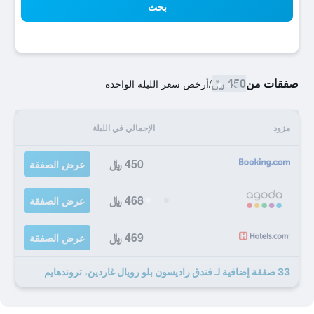
بحث
صفقات من
450 ﷼
/
أرخص سعر الليلة الواحدة
مزود
الإجمالي في الليلة
450 ﷼
عرض الصفقة
468 ﷼
عرض الصفقة
469 ﷼
عرض الصفقة
33 صفقة إضافية لـ فندق راديسون بلو رويال غاردين، تروندهايم