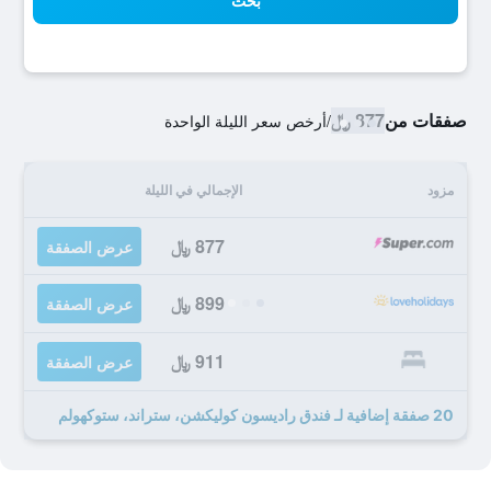
بحث
صفقات من
877 ﷼
/
أرخص سعر الليلة الواحدة
مزود
الإجمالي في الليلة
877 ﷼
عرض الصفقة
899 ﷼
عرض الصفقة
911 ﷼
عرض الصفقة
20 صفقة إضافية لـ فندق راديسون كوليكشن، ستراند، ستوكهولم