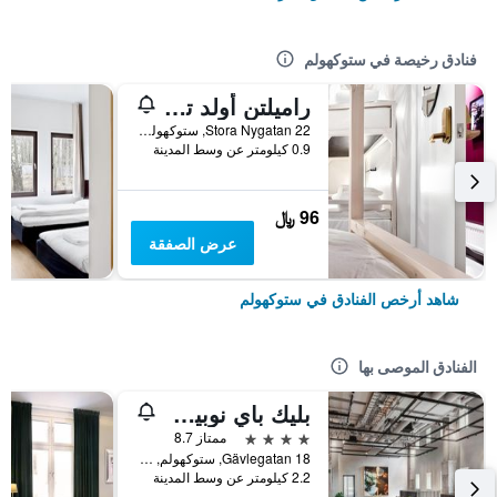
فنادق رخيصة في ستوكهولم
راميلتن أولد تاون هوستل
22 Stora Nygatan, ستوكهولم, مقاطعة ستوكهولم, السويد
0.9 كيلومتر عن وسط المدينة
96 ﷼
عرض الصفقة
شاهد أرخص الفنادق في ستوكهولم
الفنادق الموصى بها
بليك باي نوبيس، ستوكهولم، إيه ميمبر أوف ديزاين هوتل
4 نجوم
ممتاز 8.7
Gävlegatan 18, ستوكهولم, مقاطعة ستوكهولم, السويد
2.2 كيلومتر عن وسط المدينة