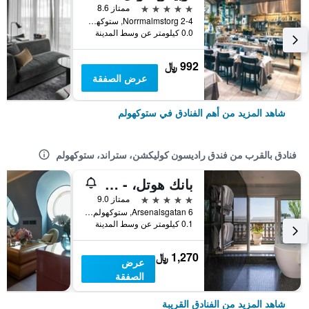
5 نجوم
ممتاز 8.6
Norrmalmstorg 2-4, ستوكهولم, مقاطعة ستوكهولم, السويد
0.0 كيلومتر عن وسط المدينة
992 ﷼
عرض الصفقة
شاهد المزيد من أهم الفنادق في ستوكهولم
فنادق بالقرب من فندق راديسون كوليكشن، ستراند، ستوكهولم
بانك هوتل، - أميمبر أوف سمول لاكشري هوتلز أوف ذا وورلد
5 نجوم
ممتاز 9.0
Arsenalsgatan 6, ستوكهولم, مقاطعة ستوكهولم, السويد
0.1 كيلومتر عن وسط المدينة
1,270 ﷼
عرض
الصفقة
شاهد المزيد من الفنادق القريبة