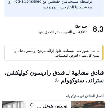
بواسطة مستخدمين حقيقيين مع HotelsCombined أو
مع شركائنا الخارجيين الموثوقين.
8.3
جيد جدًا
4,627 من التقييمات تم التحقق منها
لم يتم العثور على تقييمات. حاول إزالة مرشح أو تغيير بحثك أو
مسح كل شيء لعرض التقييمات.
فنادق مشابهة لـ فندق راديسون كوليكشن،
ستراند، ستوكهولم
أفضل الفنادق في ستوكهولم
نوبيس هوتل ستوكهولم، أميمبر أوف ديزاين هوتلز