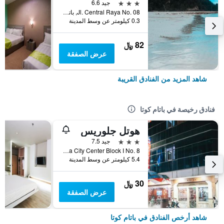
3 نجوم
جيد 6.6
Jl. Central Raya No. 08, باتام كوتا, إندونيسيا
0.3 كيلومتر عن وسط المدينة
82 ﷼
عرض الصفقة
شاهد المزيد من الفنادق القريبة
فنادق رخيصة في باتام كوتا
هوتل جلوريس
3 نجوم
جيد 7.5
Nagoya City Center Block I No. 8, باتام كوتا, إندونيسيا
5.4 كيلومتر عن وسط المدينة
30 ﷼
عرض الصفقة
شاهد أرخص الفنادق في باتام كوتا