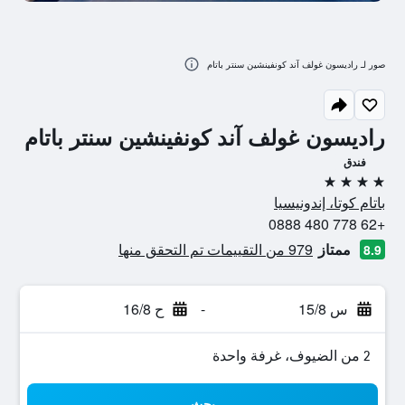
صور لـ راديسون غولف آند كونفينشين سنتر باتام
راديسون غولف آند كونفينشين سنتر باتام
فندق
4 نجوم
باتام كوتا، إندونيسيا
+62 778 480 0888
ممتاز
979 من التقييمات تم التحقق منها
8.9
س 15/8
-
ح 16/8
2 من الضيوف، غرفة واحدة
بحث