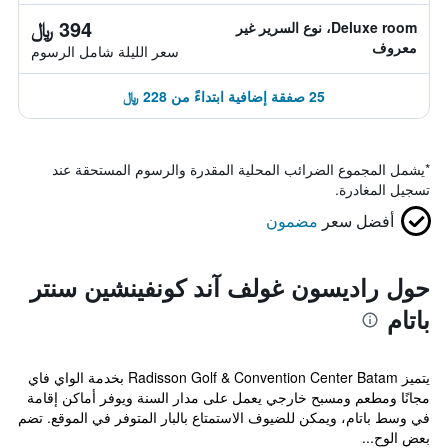
394 ﷼
Deluxe room، نوع السرير غير
معروف
سعر الليلة شامل الرسوم
25 صفقة إضافية ابتداءً من 228 ﷼
*
يشمل المجموع الضرائب المحلية المقدرة والرسوم المستحقة عند
تسجيل المغادرة.
أفضل سعر
مضمون
حول راديسون غولف آند كونفينشين سنتر
باتام
يتميز Radisson Golf & Convention Center Batam بخدمة الواي فاي
مجانًا ومطعم ومسبح خارجي يعمل على مدار السنة ويوفر أماكن إقامة
في وسط باتام، ويمكن للضيوف الاستمتاع بالبار المتوفر في الموقع. تضم
بعض الوح...