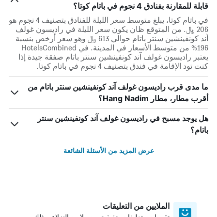
قابلة للمقارنة بفنادق 4 نجوم في باتام كوتا؟
في باتام كوتا، يبلغ متوسط ​​سعر الليلة للفنادق بتصنيف 4 نجوم هو
206 ﷼. من المتوقع ظان يكون سعر الليلة في راديسون غولف
آند كونفينشين سنتر باتام حوالي 613 ﷼ وهو سعر أرخص بنسبة
196% من متوسط الأسعار في المدينة. في HotelsCombined
يعتبر راديسون غولف آند كونفينشين سنتر باتام صفقة جيدة إذا
كنت تود الإقامة في فندق بتصنيف 4 نجوم في باتام كوتا.
ما مدى قرب راديسون غولف آند كونفينشين سنتر باتام من
أقرب مطار، مطار Hang Nadim؟
هل يوجد مسبح في راديسون غولف آند كونفينشين سنتر
باتام؟
عرض المزيد من الأسئلة الشائعة
الملايين من التعليقات
تقييمات وتعليقات حقيقية من ملايين النزلاء، مثلك