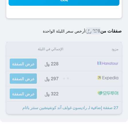
صفقات من
228 ﷼
/
أرخص سعر الليلة الواحدة
مزود
الإجمالي في الليلة
228 ﷼
عرض الصفقة
297 ﷼
عرض الصفقة
322 ﷼
عرض الصفقة
27 صفقة إضافية لـ راديسون غولف آند كونفينشين سنتر باتام