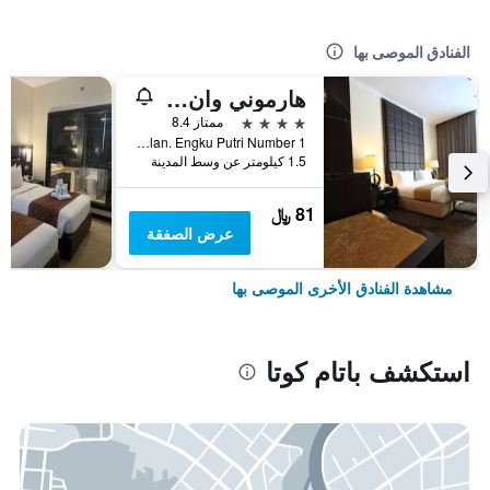
الفنادق الموصى بها
هارموني وان كونفينشان هوتل آند سيرفيس آبارتمينتس
4 نجوم
ممتاز 8.4
Jalan. Engku Putri Number 1, باتام كوتا, إندونيسيا
1.5 كيلومتر عن وسط المدينة
81 ﷼
عرض الصفقة
مشاهدة الفنادق الأخرى الموصى بها
استكشف باتام كوتا