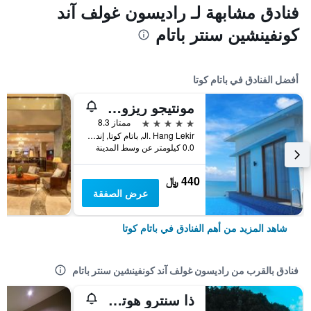
فنادق مشابهة لـ راديسون غولف آند
كونفينشين سنتر باتام
أفضل الفنادق في باتام كوتا
مونتيجو ريزورتس نونجسا
5 نجوم
ممتاز 8.3
Jl. Hang Lekir, باتام كوتا, إندونيسيا
0.0 كيلومتر عن وسط المدينة
440 ﷼
عرض الصفقة
شاهد المزيد من أهم الفنادق في باتام كوتا
فنادق بالقرب من راديسون غولف آند كونفينشين سنتر باتام
ذا سنترو هوتل آند ريزيدانس باي أورتشاردز