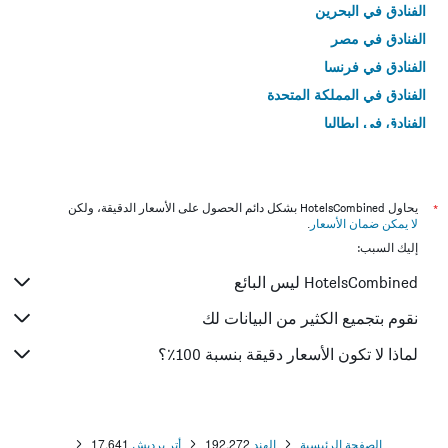
الفنادق في البحرين
الفنادق في مصر
الفنادق في فرنسا
الفنادق في المملكة المتحدة
الفنادق في إيطاليا
الفنادق في تايلاند
*
يحاول HotelsCombined بشكل دائم الحصول على الأسعار الدقيقة، ولكن
لا يمكن ضمان الأسعار
.
إليك السبب:
HotelsCombined ليس البائع
نقوم بتجميع الكثير من البيانات لك
لماذا لا تكون الأسعار دقيقة بنسبة 100٪؟
الصفحة الرئيسية
الهند
192,272
أتر برديش
17,641