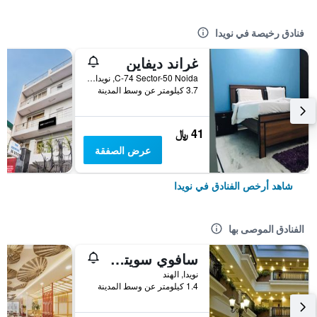
فنادق رخيصة في نويدا
غراند ديفاين
C-74 Sector-50 Noida, نويدا, الهند
3.7 كيلومتر عن وسط المدينة
41 ﷼
عرض الصفقة
شاهد أرخص الفنادق في نويدا
الفنادق الموصى بها
سافوي سويتس نويدا
نويدا, الهند
1.4 كيلومتر عن وسط المدينة