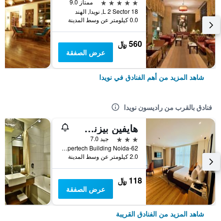
5 نجوم
ممتاز 9.0
L 2 Sector 18, نويدا, الهند
0.0 كيلومتر عن وسط المدينة
560 ﷼
عرض الصفقة
شاهد المزيد من أهم الفنادق في نويدا
فنادق بالقرب من راديسون نويدا
هايفين بيزنس هوتل
3 نجوم
جيد 7.0
C-45 Sector-62 Noida- Uttar Pradesh () Supertech Building Noida-62, نويدا, الهند
2.0 كيلومتر عن وسط المدينة
118 ﷼
عرض الصفقة
شاهد المزيد من الفنادق القريبة