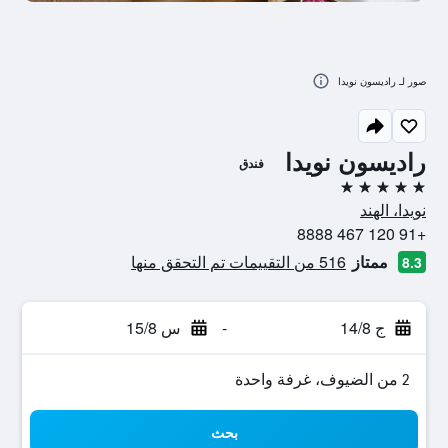
صور لـ راديسون نويدا
راديسون نويدا
فندق
5 نجوم
نويدا، الهند
+91 120 467 8888
ممتاز
516 من التقييمات تم التحقق منها
8.3
ج 14/8
-
س 15/8
2 من الضيوف، غرفة واحدة
بحث