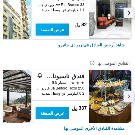
Av Rio Branco 33, ريو دي جانيرو, البرازيل
1.1 كيلومتر عن وسط المدينة
82 ﷼
عرض الصفقة
شاهد أرخص الفنادق في ريو دي جانيرو
الفنادق الموصى بها
فندق ناسيونال إن ريو كوباكابانا
3 نجوم
ممتاز 8.5
Rua Belford Roxo 250, ريو دي جانيرو, البرازيل
6.2 كيلومتر عن وسط المدينة
337 ﷼
عرض الصفقة
مشاهدة الفنادق الأخرى الموصى بها