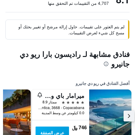
4,707 من التقييمات تم التحقق منها
لم يتم العثور على تقييمات. حاول إزالة مرشح أو تغيير بحثك أو
مسح كل شيء لعرض التقييمات.
فنادق مشابهة لـ راديسون بارا ريو دي
جانيرو
أفضل الفنادق في ريو دي جانيرو
ميرامار باي ويندسور كوباكابانا
5 نجوم
ممتاز 8.9
Avenida Atlantica, 3668 - Copacabana, ريو دي جانيرو, البرازيل
0.0 كيلومتر عن وسط المدينة
746 ﷼
عرض الصفقة