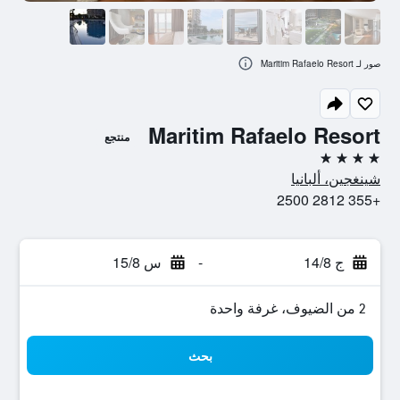
صور لـ Maritim Rafaelo Resort
Maritim Rafaelo Resort
منتجع
4 نجوم
شينغجين، ألبانيا
+355 2812 2500
ج 14/8
-
س 15/8
2 من الضيوف، غرفة واحدة
بحث