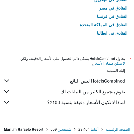
الفنادق في مصر
الفنادق في فرنسا
الفنادق في المملكة المتحدة
الفنادق في إيطاليا
الفنادق في تايلاند
*
يحاول HotelsCombined بشكل دائم الحصول على الأسعار الدقيقة، ولكن
لا يمكن ضمان الأسعار
.
إليك السبب:
HotelsCombined ليس البائع
نقوم بتجميع الكثير من البيانات لك
لماذا لا تكون الأسعار دقيقة بنسبة 100٪؟
الصفحة الرئيسية
ألبانيا
23,404
شينغجين
559
Maritim Rafaelo Resort