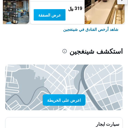
319 ﷼
عرض الصفقة
شاهد أرخص الفنادق في شينغجين
استكشف شينغجين
اعرض على الخريطة
سيارت ايجار