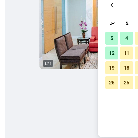
ج
س
5
4
12
11
1/21
غرفة نوم
19
18
26
25