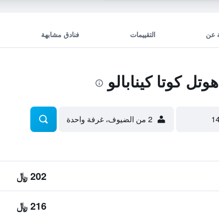
 عن
التقييمات
فنادق مشابهة
تل كوتا كينابالو
2 من الضيوف، غرفة واحدة
202 ﷼
216 ﷼