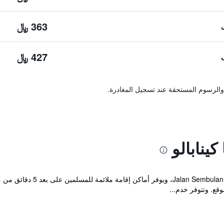
363 ﷼
427 ﷼
والرسوم المستحقة عند تسجيل المغادرة.
كينابالو
قع. وتتوفر خدم...