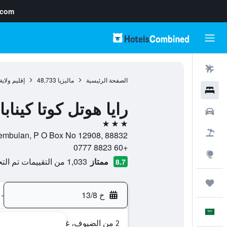
.com
رحلات طيران
الصفحة الرئيسية
ماليزيا
48,733
إقليم ولاي
فنادق
رايا هوتل كوتا كينابا
سيارات
3 نجوم
حزم العروض
Jalan Sembulan, P O Box No 12908, 88832, كوتا كينابالو, إقليم ولاي
+60 8823 0777
استكشاف
ممتاز
1,033 من التقييمات تم التحقق منها
8.7
رحلات
خ 13/8
-
العَرَبِيَّة
2 من الضيوف، غرفة واحدة