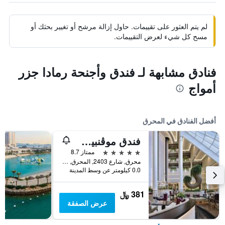
لم يتم العثور على تقييمات. حاول إزالة مرشح أو تغيير بحثك أو
مسح كل شيء لعرض التقييمات.
فنادق مشابهة لـ فندق وأجنحة رمادا جزر
أمواج
أفضل الفنادق في المحرق
فندق موڤنبيك البحرين
5 نجوم
ممتاز 8.7
محرق, شارع 2403, المحرق, البحرين
0.0 كيلومتر عن وسط المدينة
381 ﷼
عرض الصفقة