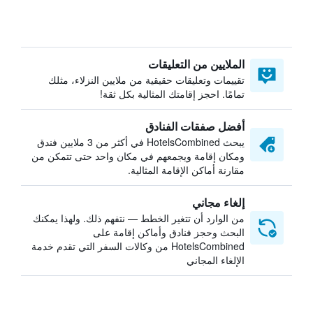
الملايين من التعليقات
تقييمات وتعليقات حقيقية من ملايين النزلاء، مثلك
تمامًا. احجز إقامتك المثالية بكل ثقة!
أفضل صفقات الفنادق
يبحث HotelsCombined في أكثر من 3 ملايين فندق
ومكان إقامة ويجمعهم في مكان واحد حتى تتمكن من
مقارنة أماكن الإقامة المثالية.
إلغاء مجاني
من الوارد أن تتغير الخطط — نتفهم ذلك. ولهذا يمكنك
البحث وحجز فنادق وأماكن إقامة على
HotelsCombined من وكالات السفر التي تقدم خدمة
الإلغاء المجاني