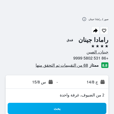
صور لـ رامادا جينان
رامادا جينان
فندق
4 نجوم
جينان، الصين
+86 531 5802 9999
ممتاز
68 من التقييمات تم التحقق منها
8.8
ج 14/8
-
س 15/8
2 من الضيوف، غرفة واحدة
بحث