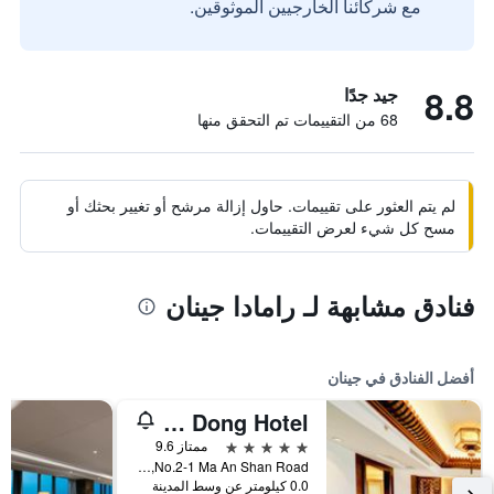
مع شركائنا الخارجيين الموثوقين.
8.8
جيد جدًا
68 من التقييمات تم التحقق منها
لم يتم العثور على تقييمات. حاول إزالة مرشح أو تغيير بحثك أو
مسح كل شيء لعرض التقييمات.
فنادق مشابهة لـ رامادا جينان
أفضل الفنادق في جينان
Shan Dong Hotel
5 نجوم
ممتاز 9.6
No.2-1 Ma An Shan Road, جينان, الصين
0.0 كيلومتر عن وسط المدينة