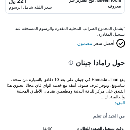
221 ﷼
Queen room، نوع السرير غير
معروف
سعر الليلة شامل الرسوم
*
يشمل المجموع الضرائب المحلية المقدرة والرسوم المستحقة عند
تسجيل المغادرة.
أفضل سعر
مضمون
حول رامادا جينان
يقع Ramada Jinan في جينان على بعد 10 دقائق بالسيارة من متحف
شاندونغ، ويوفر غرف ضيوف أنيقة مع خدمة الواي فاي مجانًا. يحتوي هذا
الفندق على مركز للياقة البدنية ومطعمين يقدمان الأطباق المحلية
والعالمية. ك...
المزيد
من الجيد أن تعلم
14:00
وقت تسجيل الصعود للطائرة