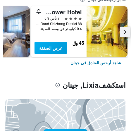
Shandong Grand Tower Hotel
4 نجوم
لا بأس 5.9
88 Jing Yi Road Shizhong District, جينان, الصين
0.4 كيلومتر عن وسط المدينة
45 ﷼
عرض الصفقة
شاهد أرخص الفنادق في جينان
استكشفLixia, جينان