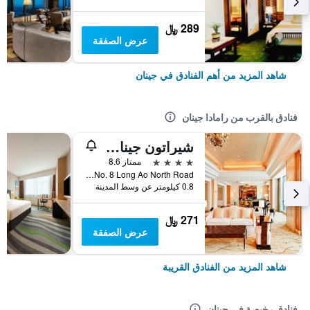
289 ﷼
عرض الصفقة
شاهد المزيد من أهم الفنادق في جينان
فنادق بالقرب من رامادا جينان
شيراتون جينان هوتل
4 نجوم
ممتاز 8.6
No. 8 Long Ao North Road, جينان, الصين
0.8 كيلومتر عن وسط المدينة
271 ﷼
عرض الصفقة
شاهد المزيد من الفنادق القريبة
فنادق رخيصة في جينان