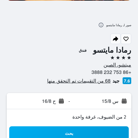
صور لـ رمادا مايتسو
رمادا مايتسو
فندق
4 نجوم
ميتشو، الصين
+86 753 232 3888
جيد
68 من التقييمات تم التحقق منها
7.6
س 15/8
-
ح 16/8
2 من الضيوف، غرفة واحدة
بحث