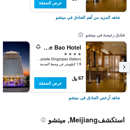
عرض الصفقة
شاهد المزيد من أهم الفنادق في ميتشو
فنادق رخيصة في ميتشو
Jin De Bao Hotel
4 نجوم
No. 107 Guangmei Middle Road (Opposite Dingziqiao Station), ميتشو, الصين
1.9 كيلومتر عن وسط المدينة
67 ﷼
عرض الصفقة
شاهد أرخص الفنادق في ميتشو
استكشفMeijiang, ميتشو