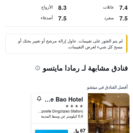
8.3
7.4
عائلات
الأزواج
7.5
7.5
منفرد
أصدقاء
لم يتم العثور على تقييمات. حاول إزالة مرشح أو تغيير بحثك أو
مسح كل شيء لعرض التقييمات.
فنادق مشابهة لـ رمادا مايتسو
أفضل الفنادق في ميتشو
Jin De Bao Hotel
4 نجوم
No. 107 Guangmei Middle Road (Opposite Dingziqiao Station), ميتشو, الصين
0.0 كيلومتر عن وسط المدينة
67 ﷼