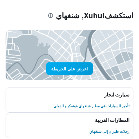
استكشفXuhui, شنغهاي
اعرض على الخريطة
سيارت ايجار
تأجير السيارات في مطار شنغهاي هونغكياو الدولي
المطارات القريبة
رحلات طيران إلى شنغهاي