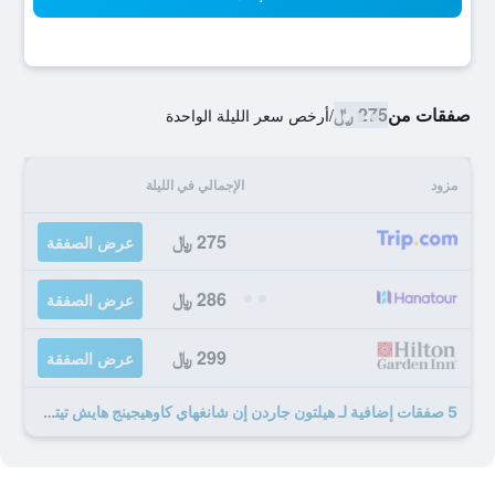
صفقات من
275 ﷼
/
أرخص سعر الليلة الواحدة
مزود
الإجمالي في الليلة
275 ﷼
عرض الصفقة
286 ﷼
عرض الصفقة
299 ﷼
عرض الصفقة
5 صفقات إضافية لـ هيلتون جاردن إن شانغهاي كاوهيجينج هايش تيتك بارك