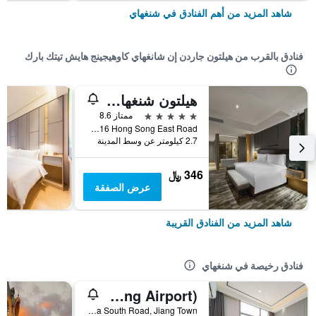
شاهد المزيد من أهم الفنادق في شنغهاي
فنادق بالقرب من هيلتون جاردن إن شانغهاي كاوهيجينج هايش تيتك بارك
هيلتون شنغهاي هونغكياو
5 نجوم
ممتاز 8.6
No.1116 Hong Song East Road, شنغهاي, الصين
2.7 كيلومتر عن وسط المدينة
346 ﷼
عرض الصفقة
شاهد المزيد من الفنادق القريبة
فنادق رخيصة في شنغهاي
Pod Inn (Shanghai Pudong Airport)
No. 10 Shuizha South Road, Jiang Town, شنغهاي, الصين