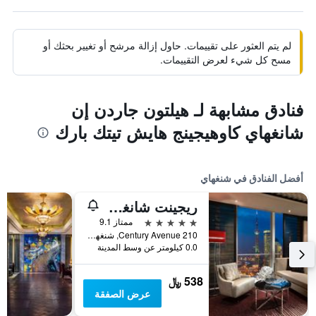
لم يتم العثور على تقييمات. حاول إزالة مرشح أو تغيير بحثك أو
مسح كل شيء لعرض التقييمات.
فنادق مشابهة لـ هيلتون جاردن إن
شانغهاي كاوهيجينج هايش تيتك بارك
أفضل الفنادق في شنغهاي
ريجينت شانغهاي بودونج
5 نجوم
ممتاز 9.1
210 Century Avenue, شنغهاي, الصين
0.0 كيلومتر عن وسط المدينة
538 ﷼
عرض الصفقة