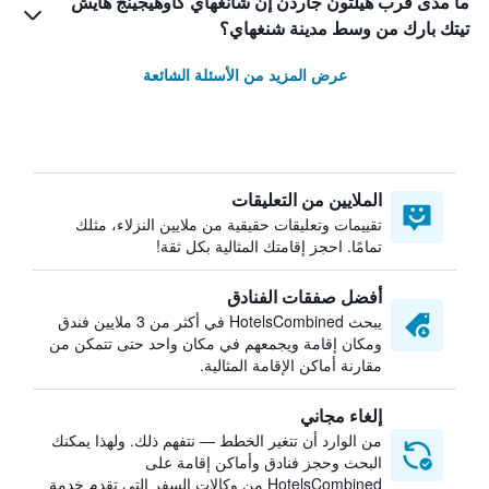
ما مدى قرب هيلتون جاردن إن شانغهاي كاوهيجينج هايش
تيتك بارك من وسط مدينة شنغهاي؟
عرض المزيد من الأسئلة الشائعة
الملايين من التعليقات
تقييمات وتعليقات حقيقية من ملايين النزلاء، مثلك
تمامًا. احجز إقامتك المثالية بكل ثقة!
أفضل صفقات الفنادق
يبحث HotelsCombined في أكثر من 3 ملايين فندق
ومكان إقامة ويجمعهم في مكان واحد حتى تتمكن من
مقارنة أماكن الإقامة المثالية.
إلغاء مجاني
من الوارد أن تتغير الخطط — نتفهم ذلك. ولهذا يمكنك
البحث وحجز فنادق وأماكن إقامة على
HotelsCombined من وكالات السفر التي تقدم خدمة