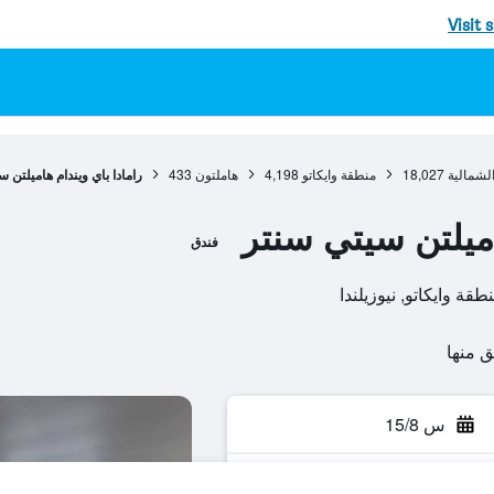
Visit 
الشمالية
18,027
منطقة وايكاتو
4,198
هاملتون
433
رامادا باي ويندام هاميلتن 
اميلتن سيتي سنتر
فندق
س 15/8