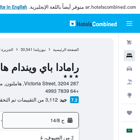
ar.hotelscombined.com
متوفر أيضاً باللغة الإنجليزية.
site in English
رحلات طيران
الصفحة الرئيسية
نيوزيلندا
30,541
الجزيرة 
فنادق
رامادا باي ويندام ه
سيارات
3 نجوم
حزم العروض
287 Victoria Street, 3204, هاملتون, منطقة وايكاتو, نيوزيلندا
+64 7839 4993
استكشاف
جيد
3,112 من التقييمات تم التحقق منها
7.2
رحلات
ج 14/8
-
العَرَبِيَّة
2 من الضيوف، غرفة واحدة