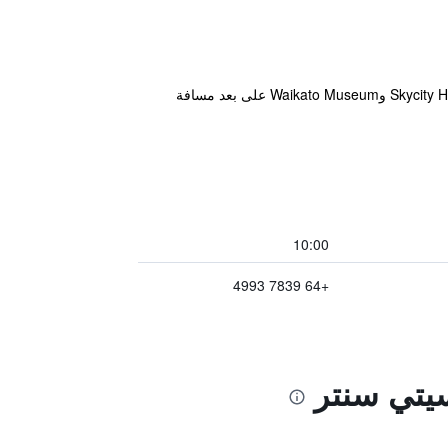
يقع هذا الفندق المصنف 3 نجوم في مكان ملائم في وسط المدينة مما يجعله قاعدة مثالية في مدينة هاملتون. أيضاً Skycity Hamilton وWaikato Museum على بعد مسافة
10:00
+64 7839 4993
سيتي سنتر