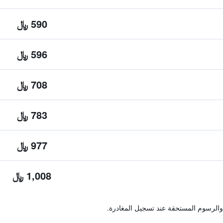
590 ﷼
596 ﷼
708 ﷼
783 ﷼
977 ﷼
1,008 ﷼
والرسوم المستحقة عند تسجيل المغادرة.