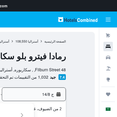
.com
رحلات طيران
الصفحة الرئيسية
أستراليا
108,550
أستراليا
فنادق
رمادا فيترو بلو سكا
سيارات
تقييم فئة 0
حزم العروض
48 Filburn Street, , سكاربوره, أستراليا الغربية, أستراليا
جيد
1,032 من التقييمات تم التحقق منها
7.4
استكشاف
ج 14/8
-
رحلات
2 من الضيوف، غرفة واحدة
العَرَبِيَّة