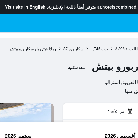
ar.hotelscombined
متوفر أيضاً باللغة الإنجليزية.
Visit site in English
 الغربية
8,398
برث
1,745
سكاربوره
87
رمادا فيترو بلو سكاربورو بيتش
ربورو بيتش
شقة سكنية
س 15/8
أغسطس 2026
سبتمبر 2026