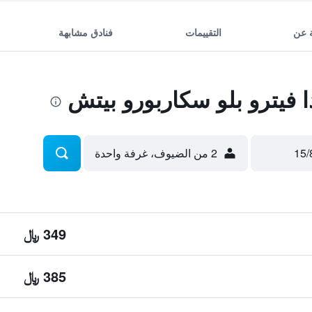
 عن
التقييمات
فنادق مشابهة
فيترو بلو سكاربورو بيتش
2 من الضيوف، غرفة واحدة
349 ﷼
385 ﷼