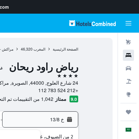
.com
رحلات طيران
الصفحة الرئيسية
المغرب
46,320
مراكش - 
فنادق
رياض راود ريحان
سيارات
غر
4 نجوم
حزم العروض
24 شارع العلوج, 44000, الصويرة, مراكش - تانسيفت - الحوز, المغرب
+212 524 783 112
استكشاف
ممتاز
1,042 من التقييمات تم التحقق منها
9.0
رحلات
خ 13/8
-
العَرَبِيَّة
2 من الضيوف، غرفة واحدة