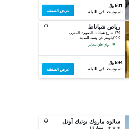
501 ﷼
عرض الصفقة
المتوسط في الليلة
رياض شباناط
179 شارع شبانات, الصويرة, المغرب
0.0 كيلومتر عن وسط المدينة
واي فاي مجاني
594 ﷼
المتوسط في الليلة
عرض الصفقة
سالوه ماروك بوتيك أوتل
3 نجوم
ممتاز 8.9