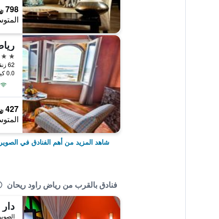
798 ﷼
المتوس
رياض
4 نجوم
62 زنقة وجدة سانديون, الصويرة, المغرب
0.0 كيلومتر عن وسط المدينة
427 ﷼
المتوس
شاهد المزيد من أهم الفنادق في الصوير
فنادق بالقرب من رياض راود ريحان
دار 
الصوير