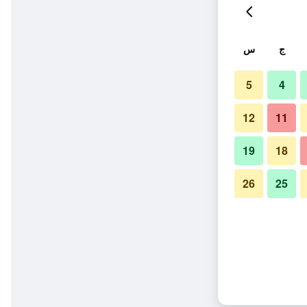
ج
س
5
4
12
11
19
18
26
25