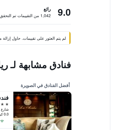
9.0
رائع
1,042 من التقييمات تم التحقق منها
لم يتم العثور على تقييمات. حاول إزال
فنادق مشابهة لـ ري
أفضل الفنادق في الصويرة
5 نجوم
شارع م
0.0 كيلومتر عن وسط المدينة