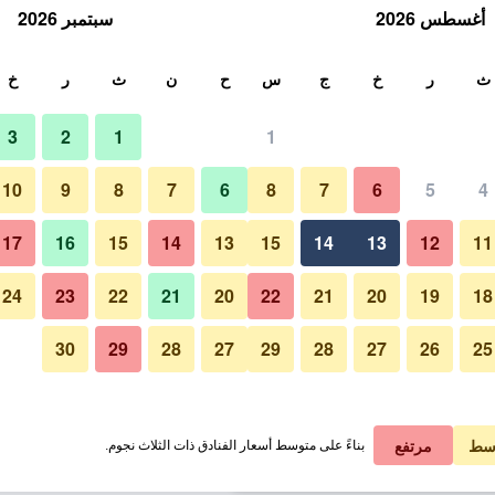
أغسطس 2026
سبتمبر 2026
ث
ث
ر
خ
ج
س
ح
ن
ث
ر
خ
3
2
1
1
لة الواحدة
10
9
8
7
6
8
7
6
5
4
لي في الليلة
17
16
15
14
13
15
14
13
12
11
 ﷼
عرض الصفقة
24
23
22
21
20
22
21
20
19
18
30
29
28
27
29
28
27
26
25
 ﷼
عرض الصفقة
 ﷼
عرض الصفقة
سط
مرتفع
بناءً على متوسط أسعار الفنادق ذات الثلاث نجوم.