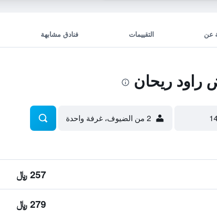
 عن
التقييمات
فنادق مشابهة
راود ريحان
2 من الضيوف، غرفة واحدة
257 ﷼
279 ﷼