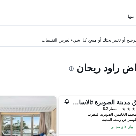
ة مرشح أو تغيير بحثك أو مسح كل شيء لعرض التقييمات.
اض راود ريحان
فندق مدينة الصويرة ثالاسا سي آند سبا - مجموعة إم جاليري كوليكشن
ممتاز 8.2
حمد الخامس, الصويرة, المغرب
واي فاي مجاني