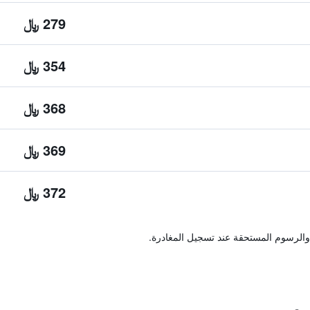
279 ﷼
354 ﷼
368 ﷼
369 ﷼
372 ﷼
والرسوم المستحقة عند تسجيل المغادرة.