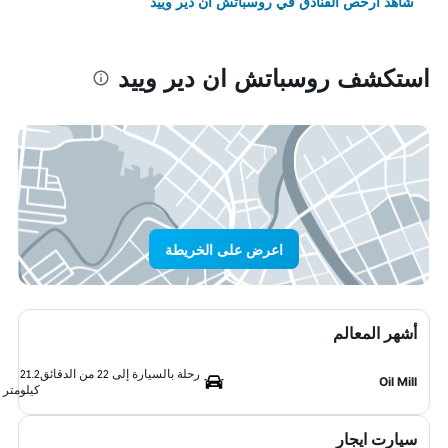
شاهد أرخص الفنادق في روسباتش ان دير وييد
استكشف روسباتش ان دير وييد
اعرض على الخريطة
أشهر المعالم
رحلة بالسيارة إلى 22 من الدقائق
21.2
Oil Mill
كيلومتر
سيارت ايجار