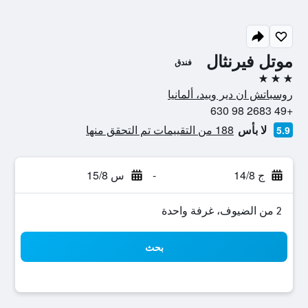
موتل فيرنثال
فندق
3 نجوم
روسباتش ان دير وييد، ألمانيا
+49 2683 98 630
لا بأس
188 من التقييمات تم التحقق منها
5.9
ج 14/8
-
س 15/8
2 من الضيوف، غرفة واحدة
بحث