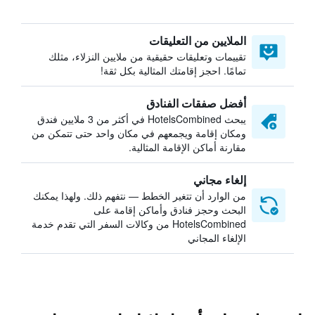
الملايين من التعليقات
تقييمات وتعليقات حقيقية من ملايين النزلاء، مثلك
تمامًا. احجز إقامتك المثالية بكل ثقة!
أفضل صفقات الفنادق
يبحث HotelsCombined في أكثر من 3 ملايين فندق
ومكان إقامة ويجمعهم في مكان واحد حتى تتمكن من
مقارنة أماكن الإقامة المثالية.
إلغاء مجاني
من الوارد أن تتغير الخطط — نتفهم ذلك. ولهذا يمكنك
البحث وحجز فنادق وأماكن إقامة على
HotelsCombined من وكالات السفر التي تقدم خدمة
الإلغاء المجاني