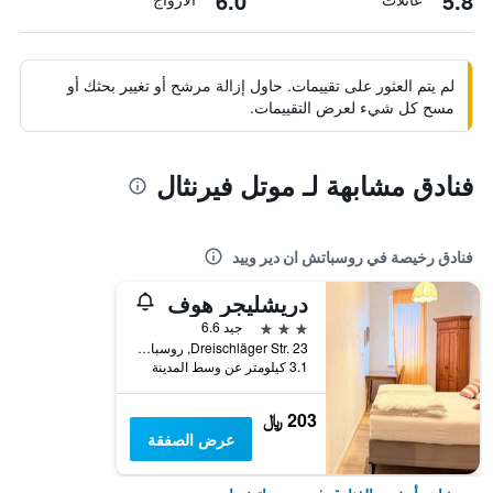
6.0
5.8
لم يتم العثور على تقييمات. حاول إزالة مرشح أو تغيير بحثك أو
مسح كل شيء لعرض التقييمات.
فنادق مشابهة لـ موتل فيرنثال
فنادق رخيصة في روسباتش ان دير وييد
دريشليجر هوف
3 نجوم
جيد 6.6
Dreischläger Str. 23, روسباتش ان دير وييد, راينلند بالاتينات, ألمانيا
3.1 كيلومتر عن وسط المدينة
203 ﷼
عرض الصفقة