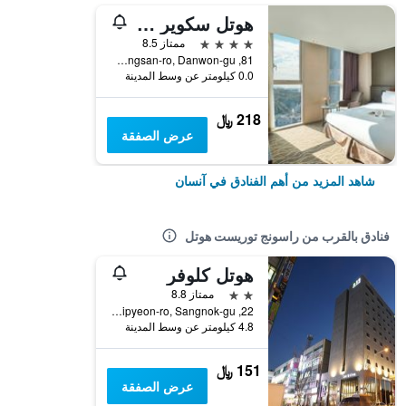
هوتل سكوير أنسان
4 نجوم
ممتاز 8.5
81, Dongsan-ro, Danwon-gu, آنسان, كوريا الجنوبية
0.0 كيلومتر عن وسط المدينة
218 ﷼
عرض الصفقة
شاهد المزيد من أهم الفنادق في آنسان
فنادق بالقرب من راسونج توريست هوتل
هوتل كلوفر
2 نجمتين
ممتاز 8.8
22, Yangjipyeon-ro, Sangnok-gu, آنسان, كوريا الجنوبية
4.8 كيلومتر عن وسط المدينة
151 ﷼
عرض الصفقة