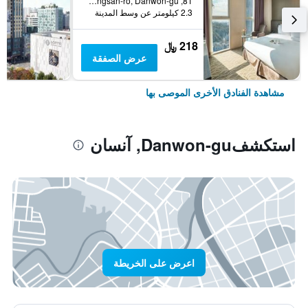
81, Dongsan-ro, Danwon-gu, آنسان, كوريا الجنوبية
2.3 كيلومتر عن وسط المدينة
218 ﷼
عرض الصفقة
مشاهدة الفنادق الأخرى الموصى بها
استكشفDanwon-gu, آنسان
اعرض على الخريطة