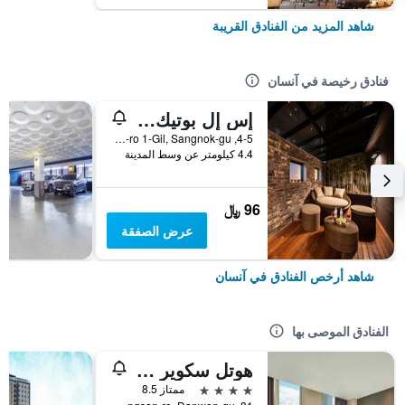
شاهد المزيد من الفنادق القريبة
فنادق رخيصة في آنسان
إس إل بوتيك هوتل
4-5, Seongho-ro 1-Gil, Sangnok-gu, آنسان, كوريا الجنوبية
4.4 كيلومتر عن وسط المدينة
96 ﷼
عرض الصفقة
شاهد أرخص الفنادق في آنسان
الفنادق الموصى بها
هوتل سكوير أنسان
4 نجوم
ممتاز 8.5