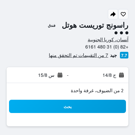
راسونج توريست هوتل
فندق
تقييم فئة 3
آنسان، كوريا الجنوبية
+82 (0) 31 480 6161
جيد
7 من التقييمات تم التحقق منها
7.7
ج 14/8
-
س 15/8
2 من الضيوف، غرفة واحدة
بحث