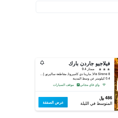
فيلاجيو جاردن بارك
3 نجوم
ممتاز 9.4
Via Sirene 8, مارينا دي كاميروتا, مقاطعة ساليرنو, إيطاليا
0.4 كيلومتر عن وسط المدينة
واي فاي مجاني
موقف السيارات
486 ﷼
عرض الصفقة
المتوسط في الليلة