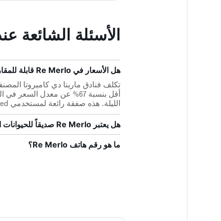
الأسئلة الشائعة عند حجز 
هل الأسعار في Re Merlo قابلة للمقارنة بفنادق 1 نجوم في مارينا دي كاميروتا؟
الليلة. هذه صفقة رائعة لمستخدمي HotelsCombined الذين يخططون لزيارة مارينا دي كاميروتا.
هل يعتبر Re Merlo صديقاً للحيوانات الأليفة؟
ما هو رقم هاتف Re Merlo؟