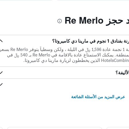
Re Merlo
تكلف فنادق مارينا دي كاميروتا المصنفة 1 نجمة عادة 1,596 ﷼ في الليلة ، ولكن وسطياً يتوفر erlo
أقل بنسبة 67% عن معدل السعر في المنطقة. يمكنك الاستمتاع عادة بالاقامة في Re Merlo بـ 540 ﷼ في
عرض المزيد من الأسئلة الشائعة