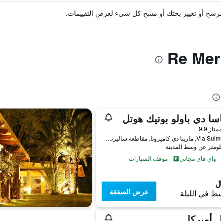
ة مرشح أو تغيير بحثك أو مسح كل شيء لعرض التقييمات.
اسا دي باولو بوتيك هوتل
واحدة
متاز 9.9
Via Sulmona 7, مارينا دي كاميروتا, مقاطعة ساليرنو, إيطاليا
واي فاي مجاني
موقف السيارات
عرض الصفقة
ط في الليلة
 أميركا