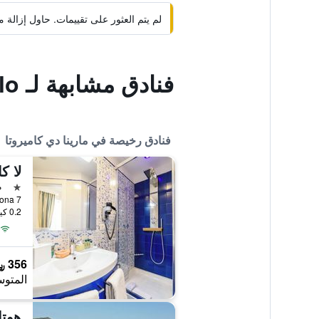
لم يتم العثور على تقييمات. حاول إزال
فنادق مشابهة لـ Re Merlo
فنادق رخيصة في مارينا دي كاميروتا
لا ك
نجمة 
م
0.2 كيلومتر عن وسط المدينة
356 ﷼
المتوس
هوتل