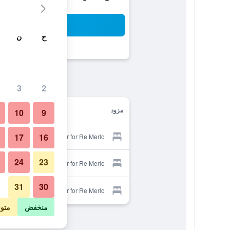
بح
ح
ن
3
2
مزود
10
9
17
16
Provider for Re Merlo
24
23
Provider for Re Merlo
31
30
Provider for Re Merlo
منخفض
متو