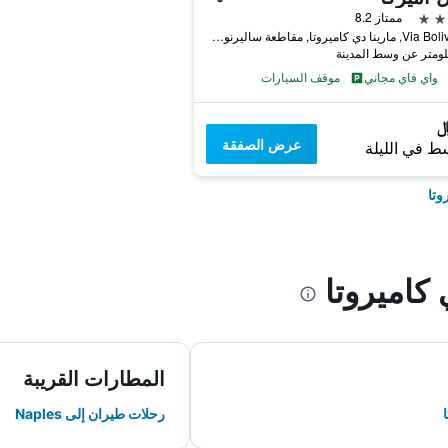
ممتاز 8.2
Via Bolivar 84, مارينا دي كاميروتا, مقاطعة ساليرنو, إيطاليا
واي فاي مجاني
موقف السيارات
عرض الصفقة
ط في الليلة
وتا
كاميروتا
المطارات القريبة
رحلات طيران إلى Naples