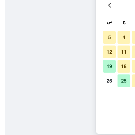
ج
س
5
4
12
11
19
18
26
25