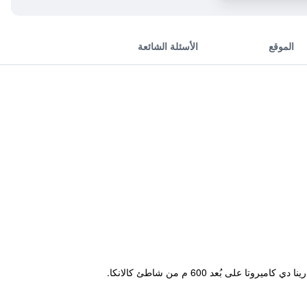
الموقع
الأسئلة الشائعة
يوفر مكان إقامة "Re Merlo" إطلالات على المدينة وخدمة واي فاي مجاني ومواقف خاصة للسيارات مجاناً، وهو يقع في مارينا دي كاميروتا على بُعد 600 م من شاطئ كالانكا.