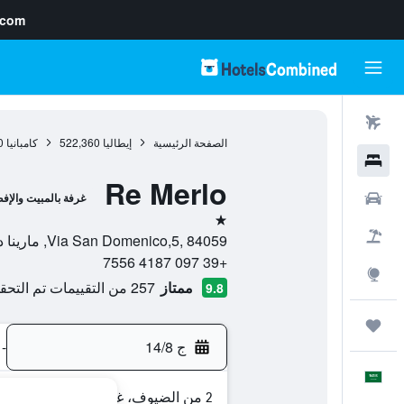
.com
رحلات طيران
الصفحة الرئيسية
إيطاليا
522,360
كامبانيا
0
فنادق
Re Merlo
سيارات
غرفة بالمبيت والإف
نجمة واحدة
حزم العروض
Via San Domenico,5, 84059, مارينا دي كاميروتا, مقاطعة ساليرنو, إيطاليا
+39 097 4187 7556
استكشاف
ممتاز
257 من التقييمات تم التحقق منها
9.8
رحلات
ج 14/8
-
العَرَبِيَّة
2 من الضيوف، غرفة واحدة