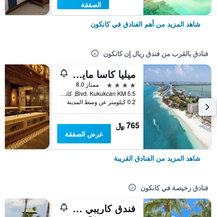
الصفقة
شاهد المزيد من أهم الفنادق في كانكون
فنادق بالقرب من فندق ريال إن كانكون
ميليا كاسا مايا كانكون أامل جميع كلخدفات
4 نجوم
ممتاز 8.0
Blvd. Kukukcan KM 5.5, كانكون, ولاية كينتانا رو, المكسيك
0.2 كيلومتر عن وسط المدينة
765 ﷼
عرض الصفقة
شاهد المزيد من الفنادق القريبة
فنادق رخيصة في كانكون
فندق كاريبي انترناسيونال كانكون