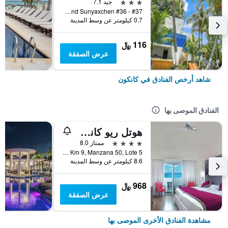
3 نجوم
جيد 7.1
Av. Yaxchilan And Sunyaxchen #36 - #37, كانكون, ولاية كينتانا رو, المكسيك
0.7 كيلومتر عن وسط المدينة
116 ﷼
عرض الصفقة
شاهد أرخص الفنادق في كانكون
الفنادق الموصى بها
هوتل ريو كانكون - لدالتس ٔونلي -سشامامل جميع الخدمات
4 نجوم
ممتاز 8.0
Blvd Kukulcan, Km 9, Manzana 50, Lote 5, كانكون, ولاية كينتانا رو, المكسيك
8.6 كيلومتر عن وسط المدينة
968 ﷼
عرض الصفقة
مشاهدة الفنادق الأخرى الموصى بها