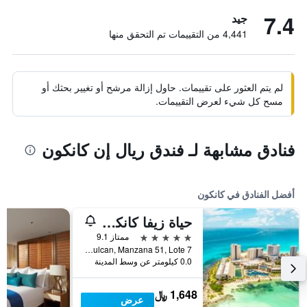
7.4
جيد
4,441 من التقييمات تم التحقق منها
لم يتم العثور على تقييمات. حاول إزالة مرشح أو تغيير بحثك أو
مسح كل شيء لعرض التقييمات.
فنادق مشابهة لـ فندق ريال إن كانكون
أفضل الفنادق في كانكون
حياة زيفا كانكون - بسعر شامل جميع الخدمات
5 نجوم
ممتاز 9.1
Blvd. Kukulcan, Manzana 51, Lote 7, كانكون, ولاية كينتانا رو, المكسيك
0.0 كيلومتر عن وسط المدينة
1,648 ﷼
عرض