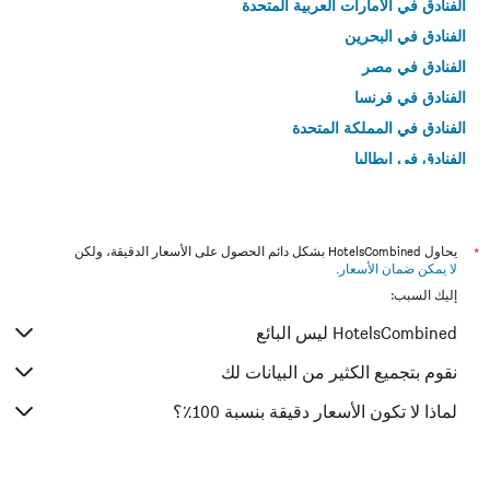
الفنادق في الامارات العربية المتحدة
الفنادق في البحرين
الفنادق في مصر
الفنادق في فرنسا
الفنادق في المملكة المتحدة
الفنادق في إيطاليا
الفنادق في تايلاند
*
يحاول HotelsCombined بشكل دائم الحصول على الأسعار الدقيقة، ولكن
لا يمكن ضمان الأسعار
.
إليك السبب:
HotelsCombined ليس البائع
نقوم بتجميع الكثير من البيانات لك
لماذا لا تكون الأسعار دقيقة بنسبة 100٪؟