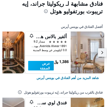
فنادق مشابهة لـ ريكوليتا جراند، إيه
تريبوت بورتفوليو هوتل
أفضل الفنادق في بوينس أيرس
ألفير بالاس هوتل
5 نجوم
ممتاز 9.2
Avenida Alvear 1891, بوينس أيرس, Capital Federal District, الأرجنتين
0.0 كيلومتر عن وسط المدينة
1,386 ﷼
عرض
الصفقة
شاهد المزيد من أهم الفنادق في بوينس أيرس
فنادق بالقرب من ريكوليتا جراند، إيه تريبوت بورتفوليو هوتل
فندق لوي سويتس ريكوليتا