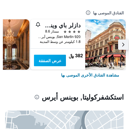
الفنادق الموصى بها
دازلر باي ويندام بوينوس أيريس سان مارتين
4 نجوم
ممتاز 8.6
San Martin 920, بوينس أيرس, Capital Federal District, الأرجنتين
1.8 كيلومتر عن وسط المدينة
382 ﷼
عرض الصفقة
مشاهدة الفنادق الأخرى الموصى بها
استكشفركوليتا, بوينس أيرس