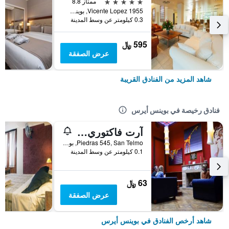
5 نجوم
ممتاز 8.8
Vicente Lopez 1955, بوينس أيرس, Capital Federal District, الأرجنتين
0.3 كيلومتر عن وسط المدينة
595 ﷼
عرض الصفقة
شاهد المزيد من الفنادق القريبة
فنادق رخيصة في بوينس أيرس
آرت فاكتوري سان تيلمو
Piedras 545, San Telmo, بوينس أيرس, Capital Federal District, الأرجنتين
0.1 كيلومتر عن وسط المدينة
63 ﷼
عرض الصفقة
شاهد أرخص الفنادق في بوينس أيرس