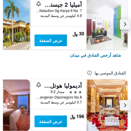
آميليا 2 جيستهاوس
Jl. A.H. Nasution Gg Karya 9 No. 7, ميدان, إندونيسيا
4.9 كيلومتر عن وسط المدينة
30 ﷼
عرض الصفقة
شاهد أرخص الفنادق في ميدان
الفنادق الموصى بها
آديموليا هوتل ميدان
3 نجوم
ممتاز 9.2
Jalan Pangeran Diponegoro No.8, ميدان, إندونيسيا
0.7 كيلومتر عن وسط المدينة
196 ﷼
عرض الصفقة