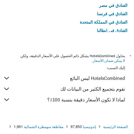
الفنادق في مصر
الفنادق في فرنسا
الفنادق في المملكة المتحدة
الفنادق في إيطاليا
الفنادق في تايلاند
*
يحاول HotelsCombined بشكل دائم الحصول على الأسعار الدقيقة، ولكن
لا يمكن ضمان الأسعار
.
إليك السبب:
HotelsCombined ليس البائع
نقوم بتجميع الكثير من البيانات لك
لماذا لا تكون الأسعار دقيقة بنسبة 100٪؟
الصفحة الرئيسية
إندونيسيا
97,850
مقاطعة سومطرة الشمالية
1,961