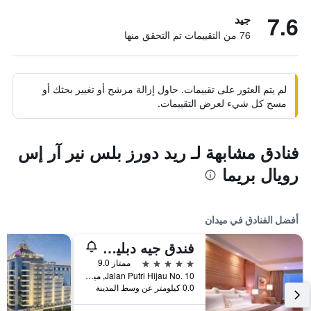
7.6
جيد
76 من التقييمات تم التحقق منها
لم يتم العثور على تقييمات. حاول إزالة مرشح أو تغيير بحثك أو
مسح كل شيء لعرض التقييمات.
فنادق مشابهة لـ ريد دورز بلس نير آر إس
رويال بريما
أفضل الفنادق في ميدان
فندق جيه دبليو ماريوت ميدان
5 نجوم
ممتاز 9.0
Jalan Putri Hijau No. 10, ميدان, إندونيسيا
0.0 كيلومتر عن وسط المدينة