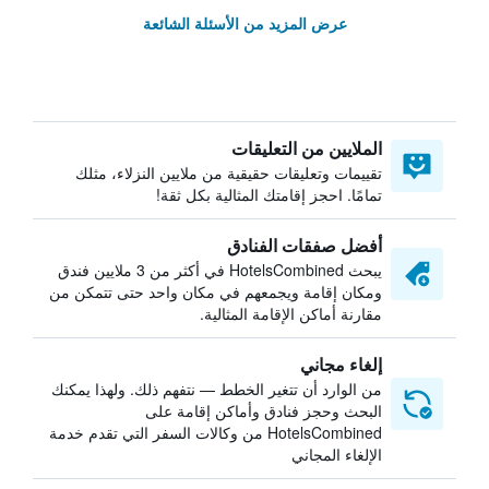
عرض المزيد من الأسئلة الشائعة
الملايين من التعليقات
تقييمات وتعليقات حقيقية من ملايين النزلاء، مثلك
تمامًا. احجز إقامتك المثالية بكل ثقة!
أفضل صفقات الفنادق
يبحث HotelsCombined في أكثر من 3 ملايين فندق
ومكان إقامة ويجمعهم في مكان واحد حتى تتمكن من
مقارنة أماكن الإقامة المثالية.
إلغاء مجاني
من الوارد أن تتغير الخطط — نتفهم ذلك. ولهذا يمكنك
البحث وحجز فنادق وأماكن إقامة على
HotelsCombined من وكالات السفر التي تقدم خدمة
الإلغاء المجاني