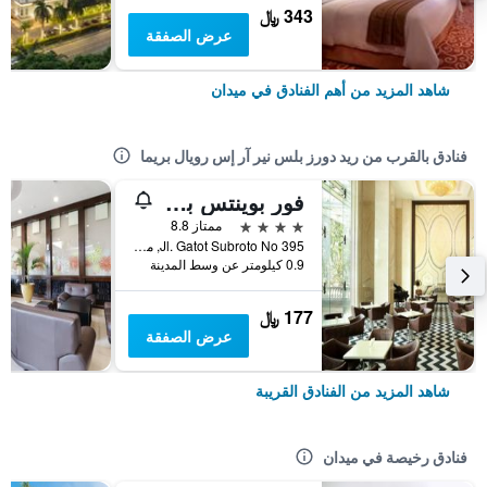
343 ﷼
عرض الصفقة
شاهد المزيد من أهم الفنادق في ميدان
فنادق بالقرب من ريد دورز بلس نير آر إس رويال بريما
فور بوينتس باي شيراتون ميدان
4 نجوم
ممتاز 8.8
Jl. Gatot Subroto No 395, ميدان, إندونيسيا
0.9 كيلومتر عن وسط المدينة
177 ﷼
عرض الصفقة
شاهد المزيد من الفنادق القريبة
فنادق رخيصة في ميدان