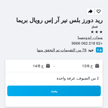
ريد دورز بلس نير آر إس رويال بريما
فندق
3 نجوم
ميدان، إندونيسيا
+62 218 062 9666
جيد
76 من التقييمات تم التحقق منها
7.6
خ 13/8
-
ج 14/8
2 من الضيوف، غرفة واحدة
بحث