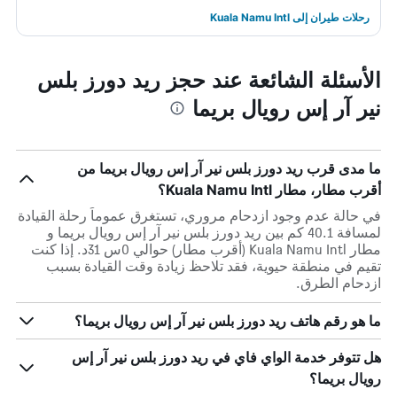
رحلات طيران إلى Kuala Namu Intl
الأسئلة الشائعة عند حجز ريد دورز بلس
نير آر إس رويال بريما
ما مدى قرب ريد دورز بلس نير آر إس رويال بريما من
أقرب مطار، مطار Kuala Namu Intl؟
في حالة عدم وجود ازدحام مروري، تستغرق عموماً رحلة القيادة
لمسافة 40.1 كم بين ريد دورز بلس نير آر إس رويال بريما و
مطار Kuala Namu Intl (أقرب مطار) حوالي 0س 31د. إذا كنت
تقيم في منطقة حيوية، فقد تلاحظ زيادة وقت القيادة بسبب
ازدحام الطرق.
ما هو رقم هاتف ريد دورز بلس نير آر إس رويال بريما؟
هل تتوفر خدمة الواي فاي في ريد دورز بلس نير آر إس
رويال بريما؟