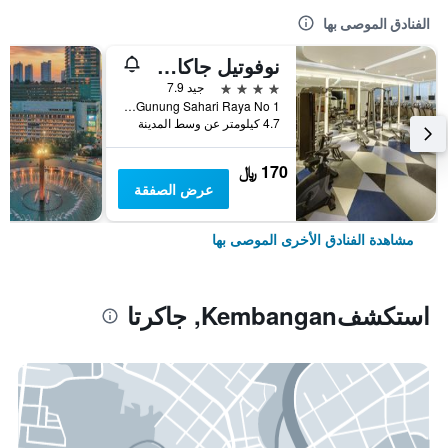
الفنادق الموصى بها
نوفوتيل جاكارتا مانغا دوا سكوير
4 نجوم
جيد 7.9
Jalan Gunung Sahari Raya No 1, جاكرتا, إندونيسيا
4.7 كيلومتر عن وسط المدينة
170 ﷼
عرض الصفقة
مشاهدة الفنادق الأخرى الموصى بها
استكشفKembangan, جاكرتا