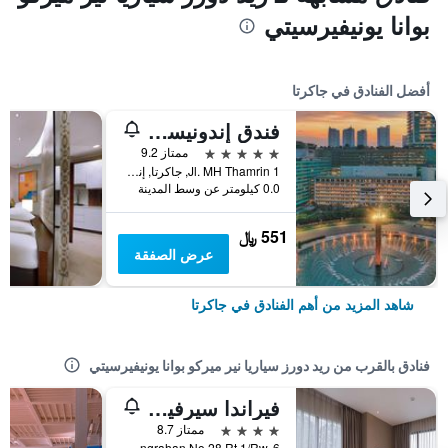
بوانا يونيفيرسيتي
أفضل الفنادق في جاكرتا
فندق إندونيسيا كمبينسكي جاكرتا
5 نجوم
ممتاز 9.2
Jl. MH Thamrin 1, جاكرتا, إندونيسيا
0.0 كيلومتر عن وسط المدينة
551 ﷼
عرض الصفقة
شاهد المزيد من أهم الفنادق في جاكرتا
فنادق بالقرب من ريد دورز سياريا نير ميركو بوانا يونيفيرسيتي
فيراندا سيرفيسد ريزيدنس بوري
4 نجوم
ممتاز 8.7
Jl. Pesangrahan No.28 Rt.1/Rw. 6, جاكرتا, إندونيسيا