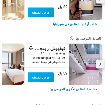
22 ﷼
عرض الصفقة
شاهد أرخص الفنادق في سورابايا
الفنادق الموصى بها
فيفهوتل رونجكت سورابايا
3 نجوم
ممتاز 8.0
Jl. Raya Kalirungkut No. 23 - 25, سورابايا, إندونيسيا
8.3 كيلومتر عن وسط المدينة
59 ﷼
عرض الصفقة
مشاهدة الفنادق الأخرى الموصى بها