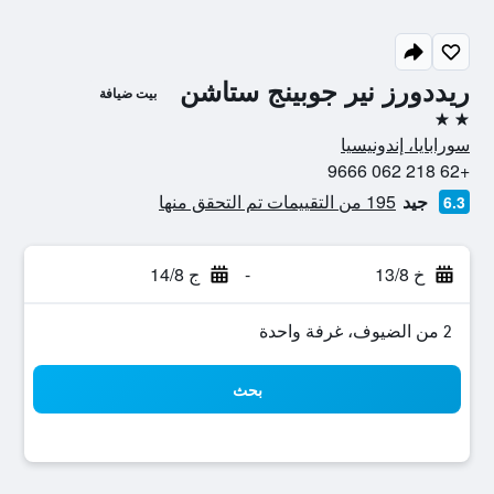
ريددورز نير جوبينج ستاشن
بيت ضيافة
2 نجمتين
سورابايا، إندونيسيا
+62 218 062 9666
جيد
195 من التقييمات تم التحقق منها
6.3
خ 13/8
-
ج 14/8
2 من الضيوف، غرفة واحدة
بحث