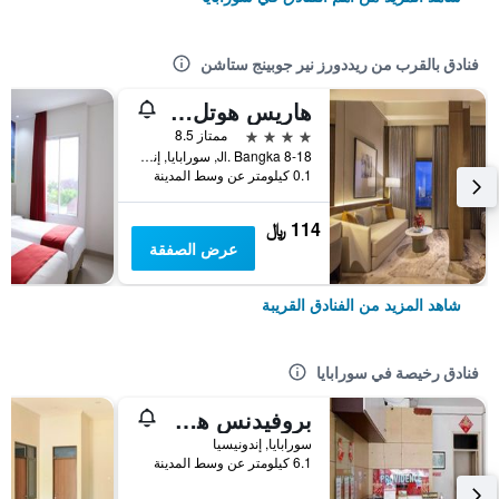
فنادق بالقرب من ريددورز نير جوبينج ستاشن
هاريس هوتل آند كونفينشنز جوبينج سورابايا
4 نجوم
ممتاز 8.5
Jl. Bangka 8-18, سورابايا, إندونيسيا
0.1 كيلومتر عن وسط المدينة
114 ﷼
عرض الصفقة
شاهد المزيد من الفنادق القريبة
فنادق رخيصة في سورابايا
بروفيدنس هوم ستاي
سورابايا, إندونيسيا
6.1 كيلومتر عن وسط المدينة