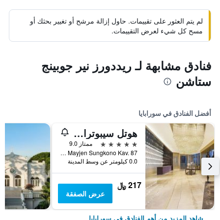
لم يتم العثور على تقييمات. حاول إزالة مرشح أو تغيير بحثك أو
مسح كل شيء لعرض التقييمات.
فنادق مشابهة لـ ريددورز نير جوبينج
ستاشن
أفضل الفنادق في سورابايا
هوتل سيبوترا وورلد سورابايا مانيجد باي سويس بلهوتل إنترناشونال
5 نجوم
ممتاز 9.0
Jl. Mayjen Sungkono Kav. 87, سورابايا, إندونيسيا
0.0 كيلومتر عن وسط المدينة
217 ﷼
عرض الصفقة
شاهد المزيد من أهم الفنادق في سورابايا