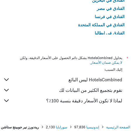
الفنادق في البحرين
الفنادق في مصر
الفنادق في فرنسا
الفنادق في المملكة المتحدة
الفنادق في إيطاليا
الفنادق في تايلاند
*
يحاول HotelsCombined بشكل دائم الحصول على الأسعار الدقيقة، ولكن
لا يمكن ضمان الأسعار
.
إليك السبب:
HotelsCombined ليس البائع
نقوم بتجميع الكثير من البيانات لك
لماذا لا تكون الأسعار دقيقة بنسبة 100٪؟
الصفحة الرئيسية
إندونيسيا
97,836
سورابايا
2,130
ريددورز نير جوبينج ستاشن