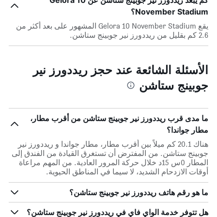
كم يبعد ريددورز نير جوبينج ستاشن عن Gelora 10
November Stadium؟
يقع Gelora 10 November Stadium المشهور على بعد أكثر من
2.6 كم بقليل من ريددورز نير جوبينج ستاشن.
الأسئلة الشائعة عند حجز ريددورز نير
جوبينج ستاشن
ما مدى قرب ريددورز نير جوبينج ستاشن من أقرب مطار،
مطار جواندا؟
هناك 20.1 كم ميلاً بين أقرب مطار، مطار جواندا و ريددورز نير
جوبينج ستاشن. من المفترض أن تستغرق القيادة من الفندق إلى
المطار 0س 15د خلال حركة المرور العادية. من المهم مراعاة
أوقات الازدحام الشديد، لا سيما في المناطق الحيوية.
ما هو رقم هاتف ريددورز نير جوبينج ستاشن؟
هل تتوفر خدمة الواي فاي في ريددورز نير جوبينج ستاشن؟