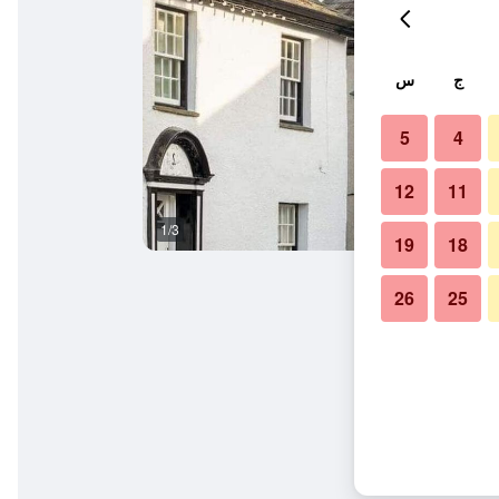
ج
س
5
4
12
11
1/3
مطعم
19
18
26
25