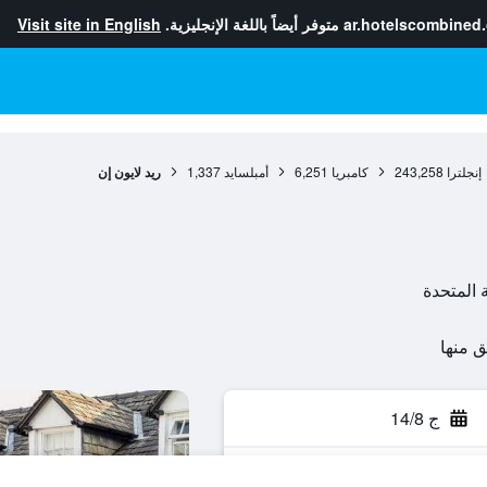
ar.hotelscombined
متوفر أيضاً باللغة الإنجليزية.
Visit site in English
إنجلترا
243,258
كامبريا
6,251
أمبلسايد
1,337
ريد لايون إن
ج 14/8