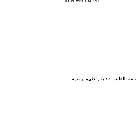
+44 153 946 8184
ة عند الطلب. قد يتم تطبيق رسوم