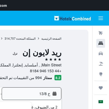
.com
رحلات طيران
الصفحة الرئيسية
المملكة المتحدة
314,707
فنادق
ريد لايون إن
سيارات
نزل
4 نجوم
حزم العروض
Main Street, , أمبلسايد, إنجلترا, المملكة المتحدة
+44 153 946 8184
استكشاف
ممتاز
994 من التقييمات تم التحقق منها
8.2
رحلات
خ 13/8
-
العَرَبِيَّة
2 من الضيوف، غرفة واحدة