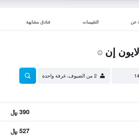
 عن
التقييمات
فنادق مشابهة
ايون إن
2 من الضيوف، غرفة واحدة
390 ﷼
527 ﷼