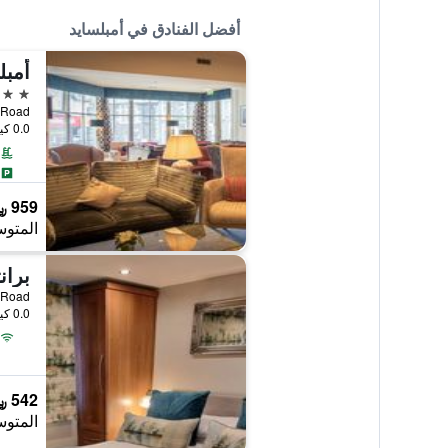
أفضل الفنادق في أمبلسايد
4 نجوم
Lake Road, أمبلساي
0.0 كيلومتر عن وسط المدينة
959 ﷼
المتوس
بران
Rothay Road, أمب
0.0 كيلومتر عن وسط المدينة
542 ﷼
المتوس