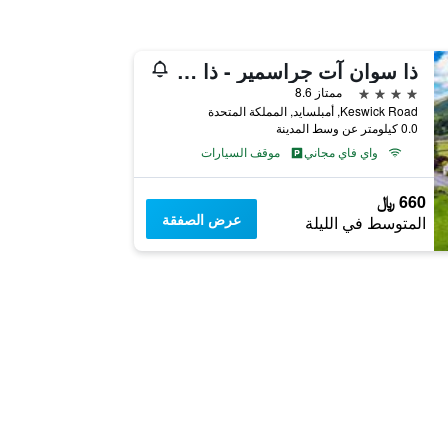
ذا سوان آت جراسمير - ذا إن كوليكشن غروب
4 نجوم
ممتاز 8.6
Keswick Road, أمبلسايد, المملكة المتحدة
0.0 كيلومتر عن وسط المدينة
واي فاي مجاني
موقف السيارات
660 ﷼
عرض الصفقة
المتوسط في الليلة