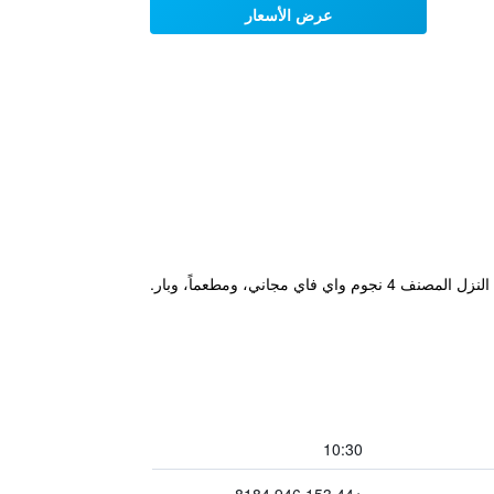
عرض الأسعار
يقع مكان إقامة "Red Lion Inn" ضمن 37 كم من دروانتووتر و42 كم من أسكهام هول، ويوفر غرفاً في هوكسهيد. يوفر هذا النزل المصنف 4 نجوم واي فاي مجاني، ومطعماً، وبار.
10:30