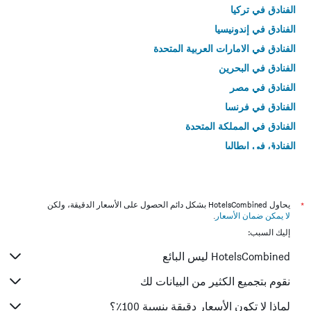
الفنادق في تركيا
الفنادق في إندونيسيا
الفنادق في الامارات العربية المتحدة
الفنادق في البحرين
الفنادق في مصر
الفنادق في فرنسا
الفنادق في المملكة المتحدة
الفنادق في إيطاليا
الفنادق في تايلاند
*
يحاول HotelsCombined بشكل دائم الحصول على الأسعار الدقيقة، ولكن
لا يمكن ضمان الأسعار
.
إليك السبب:
HotelsCombined ليس البائع
نقوم بتجميع الكثير من البيانات لك
لماذا لا تكون الأسعار دقيقة بنسبة 100٪؟