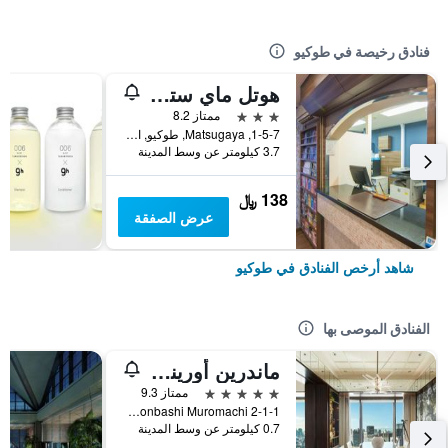
فنادق رخيصة في طوكيو
هوتل ماي ستايز أوينو إناريتشو
3 نجوم
ممتاز 8.2
1-5-7, Matsugaya, طوكيو, اليابان
3.7 كيلومتر عن وسط المدينة
138 ﷼
عرض الصفقة
شاهد أرخص الفنادق في طوكيو
الفنادق الموصى بها
ماندرين أورينتال، طوكيو
5 نجوم
ممتاز 9.3
2-1-1 Nihonbashi Muromachi, طوكيو, اليابان
0.7 كيلومتر عن وسط المدينة