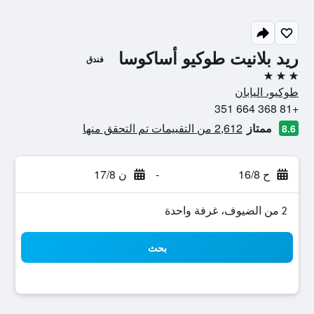
ريد بلانيت طوكيو أساكوسا
فندق
3 نجوم
طوكيو، اليابان
+81 368 664 351
ممتاز
2,612 من التقييمات تم التحقق منها
8.6
ح 16/8
-
ن 17/8
2 من الضيوف، غرفة واحدة
بحث