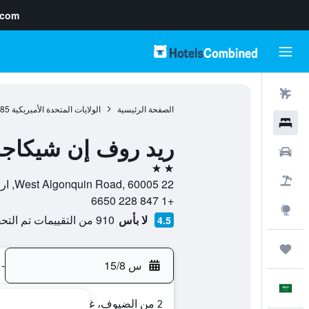
.com
رحلات طيران
الصفحة الرئيسية
الولايات المتحدة الأميريكية
985
فنادق
ريد روف إن شيكاجو 
سيارات
2 نجمتين
حزم العروض
22 West Algonquin Road, 60005, ارلينغتون هايتس, إلينوي, الولايات المتحدة الأميريكية
+1 847 228 6650
استكشاف
لا بأس
910 من التقييمات تم التحقق منها
4.5
رحلات
س 15/8
-
العَرَبِيَّة
2 من الضيوف، غرفة واحدة