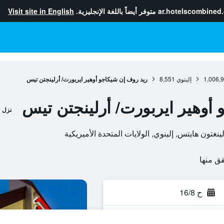
ar.hotelscombined
متوفر أيضاً باللغة الإنجليزية.
Visit site in English
1,006,
إلينوي
8,551
ريد روف إن شيكاجو أوهير ايربورت/ أرلينجتن تيس
أوهير ايربورت/ أرلينجتن تيس
نزل
ح 16/8