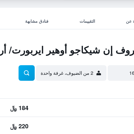
 عن
التقييمات
فنادق مشابهة
ف إن شيكاجو أوهير ايربورت/ أر
2 من الضيوف، غرفة واحدة
184 ﷼
220 ﷼